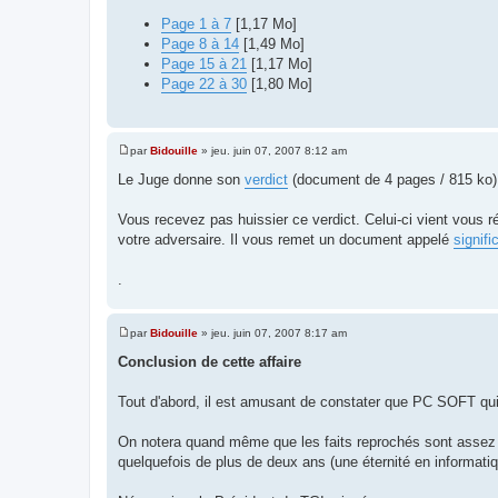
Page 1 à 7
[1,17 Mo]
Page 8 à 14
[1,49 Mo]
Page 15 à 21
[1,17 Mo]
Page 22 à 30
[1,80 Mo]
par
Bidouille
»
jeu. juin 07, 2007 8:12 am
M
e
Le Juge donne son
verdict
(document de 4 pages / 815 ko).
s
s
a
Vous recevez pas huissier ce verdict. Celui-ci vient vous
g
votre adversaire. Il vous remet un document appelé
signifi
e
.
par
Bidouille
»
jeu. juin 07, 2007 8:17 am
M
e
Conclusion de cette affaire
s
s
a
Tout d'abord, il est amusant de constater que PC SOFT qui vou
g
e
On notera quand même que les faits reprochés sont assez m
quelquefois de plus de deux ans (une éternité en informatiq