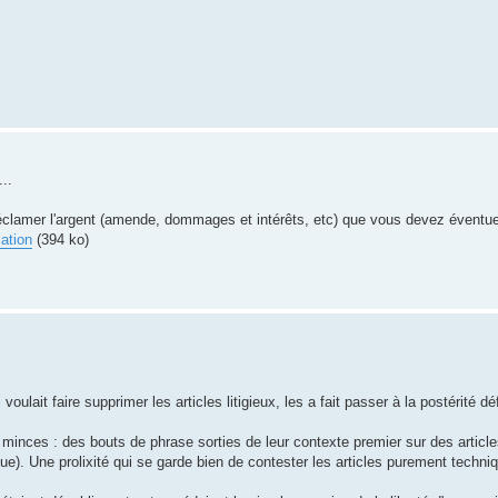
..
 réclamer l'argent (amende, dommages et intérêts, etc) que vous devez éventu
cation
(394 ko)
lait faire supprimer les articles litigieux, les a fait passer à la postérité dé
inces : des bouts de phrase sorties de leur contexte premier sur des article
ue). Une prolixité qui se garde bien de contester les articles purement techni