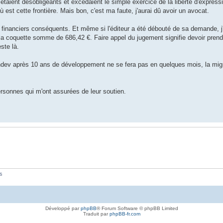
aient désobligeants et excédaient le simple exercice de la liberté d'expres
ù est cette frontière. Mais bon, c'est ma faute, j'aurai dû avoir un avocat.
 financiers conséquents. Et même si l'éditeur a été débouté de sa demande, j'
la coquette somme de 686,42 €. Faire appel du jugement signifie devoir pren
ste là.
dev après 10 ans de développement ne se fera pas en quelques mois, la migr
rsonnes qui m'ont assurées de leur soutien.
és
Développé par
phpBB
® Forum Software © phpBB Limited
Traduit par
phpBB-fr.com