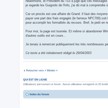
Néanmoins, le Président du TGI a jugé que ces messages ét
je regarde les Guignols de l'Info, j'ai dû mal à comprendre o
Car un procès est une affaire de Grand. Il faut des moyens
payer une part des frais engagés (le fameux NPC700) soit 
pour accomplir les formalités du recours. Bref, le petit en re
Pour moi, la page est tournée. Et même si abandonner Win
d'autres outils est en cours...
Je tenais à remercier publiquement les très nombreuses pe
Ce texte a été initialement rédigé le 29/04/2003
Retourner vers « Windev »
QUI EST EN LIGNE
Utilisateurs parcourant ce forum : Aucun utilisateur enregistré et 20 invit
Index du forum