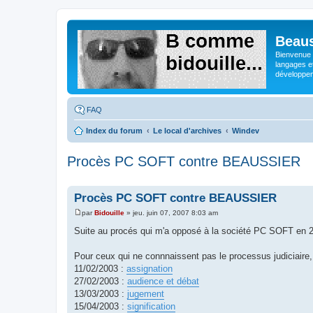
Beaus
Bienvenue s
langages e
développeme
FAQ
Index du forum
Le local d'archives
Windev
Procès PC SOFT contre BEAUSSIER
Procès PC SOFT contre BEAUSSIER
par
Bidouille
»
jeu. juin 07, 2007 8:03 am
M
e
Suite au procés qui m'a opposé à la société PC SOFT en 20
s
s
a
Pour ceux qui ne connnaissent pas le processus judiciaire, v
g
11/02/2003 :
assignation
e
27/02/2003 :
audience et débat
13/03/2003 :
jugement
15/04/2003 :
signification