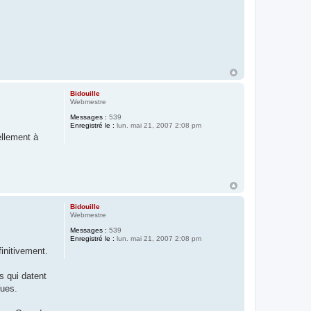
Bidouille
Webmestre
Messages :
539
Enregistré le :
lun. mai 21, 2007 2:08 pm
ellement à
Bidouille
Webmestre
Messages :
539
Enregistré le :
lun. mai 21, 2007 2:08 pm
finitivement.
s qui datent
ques.