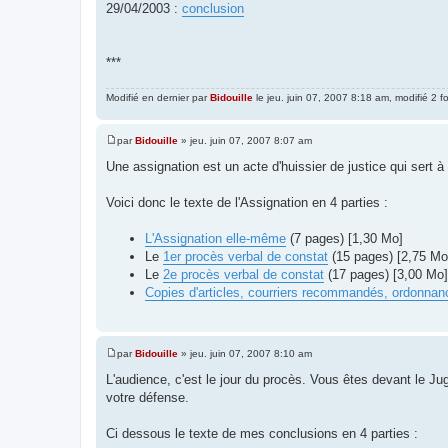
29/04/2003 :
conclusion
***
Modifié en dernier par
Bidouille
le jeu. juin 07, 2007 8:18 am, modifié 2 fo
par
Bidouille
»
jeu. juin 07, 2007 8:07 am
M
e
Une assignation est un acte d'huissier de justice qui sert à
s
s
a
Voici donc le texte de l'Assignation en 4 parties :
g
e
L'Assignation elle-même
(7 pages) [1,30 Mo]
Le
1er procès verbal de constat
(15 pages) [2,75 Mo
Le
2e procès verbal de constat
(17 pages) [3,00 Mo
Copies d'articles, courriers recommandés, ordonnan
par
Bidouille
»
jeu. juin 07, 2007 8:10 am
M
e
L'audience, c'est le jour du procès. Vous êtes devant le J
s
votre défense.
s
a
g
Ci dessous le texte de mes conclusions en 4 parties :
e