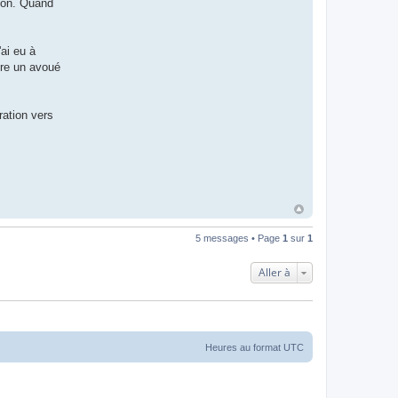
sion. Quand
ai eu à
dre un avoué
ation vers
5 messages • Page
1
sur
1
Aller à
Heures au format
UTC