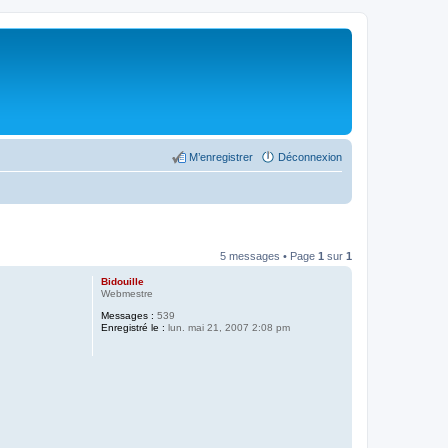
M’enregistrer
Déconnexion
5 messages • Page
1
sur
1
Bidouille
Webmestre
Messages :
539
Enregistré le :
lun. mai 21, 2007 2:08 pm