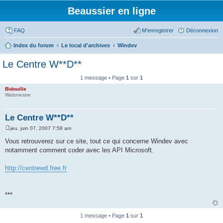
Beaussier en ligne
FAQ
M’enregistrer
Déconnexion
Index du forum
Le local d'archives
Windev
Le Centre W**D**
1 message • Page
1
sur
1
Bidouille
Webmestre
Le Centre W**D**
jeu. juin 07, 2007 7:58 am
M
e
Vous retrouverez sur ce site, tout ce qui concerne Windev avec
s
notamment comment coder avec les API Microsoft.
s
a
g
http://centrewd.free.fr
e
***
1 message • Page
1
sur
1