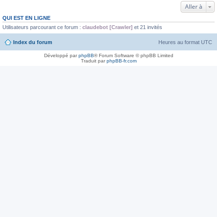
Aller à
QUI EST EN LIGNE
Utilisateurs parcourant ce forum :
claudebot [Crawler]
et 21 invités
Index du forum
Heures au format
UTC
Développé par
phpBB
® Forum Software © phpBB Limited
Traduit par
phpBB-fr.com