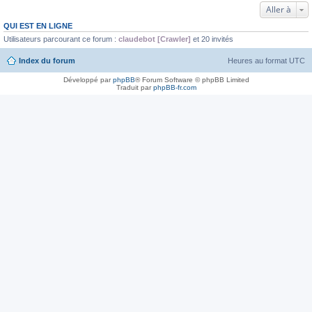
Aller à
QUI EST EN LIGNE
Utilisateurs parcourant ce forum :
claudebot [Crawler]
et 20 invités
Index du forum
Heures au format
UTC
Développé par
phpBB
® Forum Software © phpBB Limited
Traduit par
phpBB-fr.com