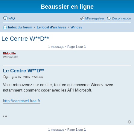
Beaussier en ligne
FAQ
M’enregistrer
Déconnexion
Index du forum
Le local d'archives
Windev
Le Centre W**D**
1 message • Page
1
sur
1
Bidouille
Webmestre
Le Centre W**D**
jeu. juin 07, 2007 7:58 am
M
e
Vous retrouverez sur ce site, tout ce qui concerne Windev avec
s
notamment comment coder avec les API Microsoft.
s
a
g
http://centrewd.free.fr
e
***
1 message • Page
1
sur
1