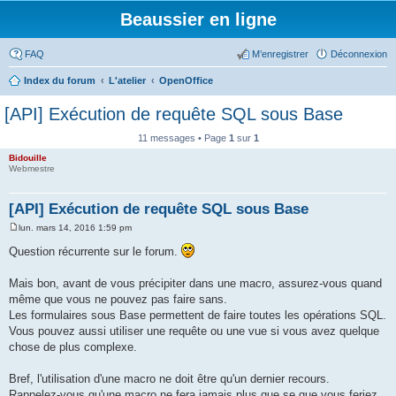
Beaussier en ligne
FAQ
M’enregistrer
Déconnexion
Index du forum
L'atelier
OpenOffice
[API] Exécution de requête SQL sous Base
11 messages • Page
1
sur
1
Bidouille
Webmestre
[API] Exécution de requête SQL sous Base
lun. mars 14, 2016 1:59 pm
M
e
Question récurrente sur le forum.
s
s
a
Mais bon, avant de vous précipiter dans une macro, assurez-vous quand
g
même que vous ne pouvez pas faire sans.
e
Les formulaires sous Base permettent de faire toutes les opérations SQL.
Vous pouvez aussi utiliser une requête ou une vue si vous avez quelque
chose de plus complexe.
Bref, l'utilisation d'une macro ne doit être qu'un dernier recours.
Rappelez-vous qu'une macro ne fera jamais plus que se que vous feriez