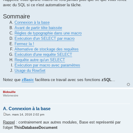
avec du SQL si ce n'est automatiser la tâche.
Sommaire
Connexion à la base
Avant de partir tête baissée
Règles de typographie dans une macro
Exécution d'un SELECT par macro
Fermez la !
Alternative de stockage des requêtes
Exécution d'une requête SELECT
Requête autre qu'un SELECT
Exécution par macro avec paramètres
Usage du RowSet
Notez que
zBasic
facilitera ce travail avec ses fonctions
zSQL
...
Bidouille
Webmestre
A. Connexion à la base
lun. mars 14, 2016 2:02 pm
M
e
Rappel
: contrairement aux autres modules, Base est représenté par
s
l'objet
ThisDatabaseDocument
s
a