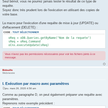
Seul bémol, vous ne pourrez jamais tester le résultat de ce type de
requête.
Soyez donc très prudent lors de l'exécution en utilisant des copies de
votre base.
La macro pour l'exécution d'une requête de mise à jour (UPDATE) ou
d'effacement (DELETE) :
CODE :
TOUT SÉLECTIONNER
oReq = oDB.Queries.getByName("Nom de la requete")
sReq = oReq.Command
oCnx.executeUpdate(sReq)
Vous n’avez pas les permissions nécessaires pour voir les fichiers joints à ce
message.
Bidouille
Webmestre
I. Exécution par macro avec paramètres
jeu. mars 26, 2020 4:56 am
M
e
Comme au paragraphe D, on peut également préparer une requête avec
s
paramètres.
s
a
Reprenons notre exemple précédent :
g
e