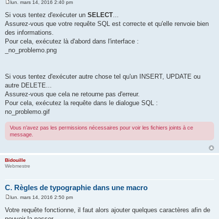
lun. mars 14, 2016 2:40 pm
M
e
Si vous tentez d'exécuter un
SELECT
...
s
Assurez-vous que votre requête SQL est correcte et qu'elle renvoie bien
s
a
des informations.
g
Pour cela, exécutez là d'abord dans l'interface :
e
_no_problemo.png
Si vous tentez d'exécuter autre chose tel qu'un INSERT, UPDATE ou
autre DELETE...
Assurez-vous que cela ne retourne pas d'erreur.
Pour cela, exécutez la requête dans le dialogue SQL :
no_problemo.gif
Vous n’avez pas les permissions nécessaires pour voir les fichiers joints à ce
message.
Bidouille
Webmestre
C. Règles de typographie dans une macro
lun. mars 14, 2016 2:50 pm
M
e
Votre requête fonctionne, il faut alors ajouter quelques caractères afin de
s
pouvoir la passer.