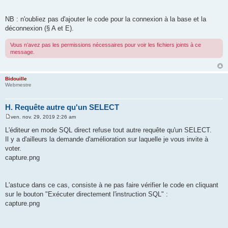
NB : n'oubliez pas d'ajouter le code pour la connexion à la base et la
déconnexion (§ A et E).
Vous n’avez pas les permissions nécessaires pour voir les fichiers joints à ce
message.
Bidouille
Webmestre
H. Requête autre qu'un SELECT
ven. nov. 29, 2019 2:26 am
M
e
L'éditeur en mode SQL direct refuse tout autre requête qu'un SELECT.
s
Il y a d'ailleurs la demande d'amélioration sur laquelle je vous invite à
s
a
voter.
g
capture.png
e
L'astuce dans ce cas, consiste à ne pas faire vérifier le code en cliquant
sur le bouton "Exécuter directement l'instruction SQL" :
capture.png