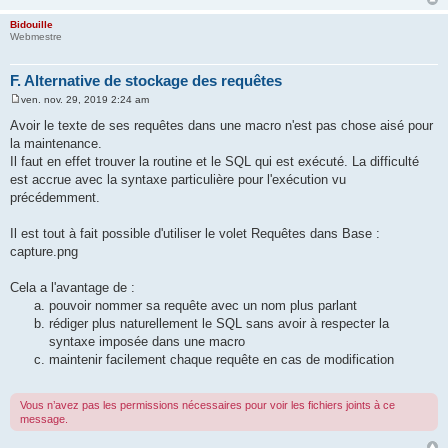
Bidouille
Webmestre
F. Alternative de stockage des requêtes
ven. nov. 29, 2019 2:24 am
M
e
Avoir le texte de ses requêtes dans une macro n'est pas chose aisé pour
s
la maintenance.
s
a
Il faut en effet trouver la routine et le SQL qui est exécuté. La difficulté
g
est accrue avec la syntaxe particulière pour l'exécution vu
e
précédemment.
Il est tout à fait possible d'utiliser le volet Requêtes dans Base :
capture.png
Cela a l'avantage de :
pouvoir nommer sa requête avec un nom plus parlant
rédiger plus naturellement le SQL sans avoir à respecter la
syntaxe imposée dans une macro
maintenir facilement chaque requête en cas de modification
Vous n’avez pas les permissions nécessaires pour voir les fichiers joints à ce
message.