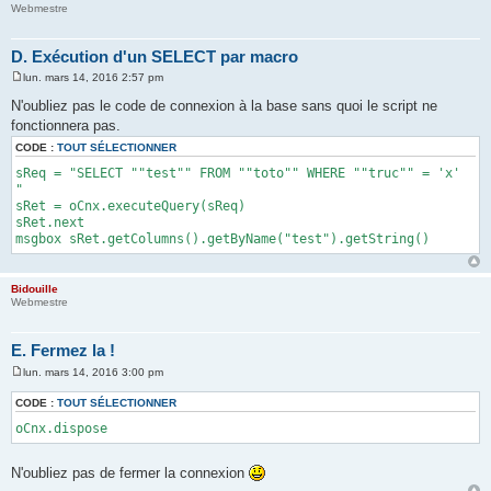
Webmestre
D. Exécution d'un SELECT par macro
lun. mars 14, 2016 2:57 pm
M
e
N'oubliez pas le code de connexion à la base sans quoi le script ne
s
fonctionnera pas.
s
a
CODE :
TOUT SÉLECTIONNER
g
e
sReq = "SELECT ""test"" FROM ""toto"" WHERE ""truc"" = 'x'
"
sRet = oCnx.executeQuery(sReq)
sRet.next
msgbox sRet.getColumns().getByName("test").getString()
Bidouille
Webmestre
E. Fermez la !
lun. mars 14, 2016 3:00 pm
M
e
CODE :
TOUT SÉLECTIONNER
s
s
oCnx.dispose
a
g
e
N'oubliez pas de fermer la connexion