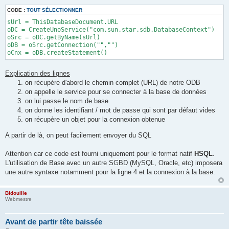
g
e
CODE :
TOUT SÉLECTIONNER
sUrl = ThisDatabaseDocument.URL
oDC = CreateUnoService("com.sun.star.sdb.DatabaseContext")
oSrc = oDC.getByName(sUrl)
oDB = oSrc.getConnection("","")
oCnx = oDB.createStatement()
Explication des lignes
on récupère d'abord le chemin complet (URL) de notre ODB
on appelle le service pour se connecter à la base de données
on lui passe le nom de base
on donne les identifiant / mot de passe qui sont par défaut vides
on récupère un objet pour la connexion obtenue
A partir de là, on peut facilement envoyer du SQL
Attention car ce code est fourni uniquement pour le format natif
HSQL
.
L'utilisation de Base avec un autre SGBD (MySQL, Oracle, etc) imposera
une autre syntaxe notamment pour la ligne 4 et la connexion à la base.
Bidouille
Webmestre
Avant de partir tête baissée