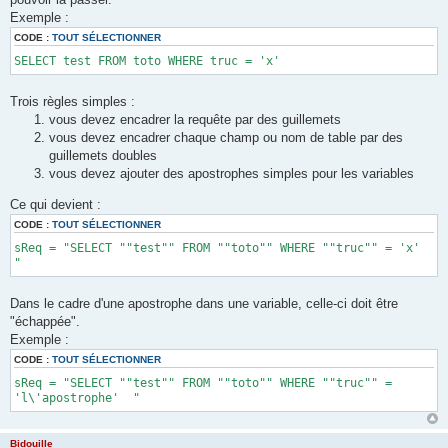
s
a
Exemple :
g
e
CODE :
TOUT SÉLECTIONNER
SELECT test FROM toto WHERE truc = 'x'
Trois règles simples :
vous devez encadrer la requête par des guillemets
vous devez encadrer chaque champ ou nom de table par des
guillemets doubles
vous devez ajouter des apostrophes simples pour les variables
Ce qui devient :
CODE :
TOUT SÉLECTIONNER
sReq = "SELECT ""test"" FROM ""toto"" WHERE ""truc"" = 'x'
"
Dans le cadre d'une apostrophe dans une variable, celle-ci doit être
"échappée".
Exemple :
CODE :
TOUT SÉLECTIONNER
sReq = "SELECT ""test"" FROM ""toto"" WHERE ""truc"" =
'l\'apostrophe' "
Bidouille