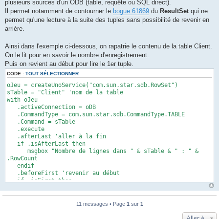
plusieurs sources d'un ODB (table, requête ou SQL direct).
e
Il permet notamment de contourner le
bogue 61869
du
ResultSet
qui ne
permet qu'une lecture à la suite des tuples sans possibilité de revenir en
arrière.
Ainsi dans l'exemple ci-dessous, on rapatrie le contenu de la table Client.
On le lit pour en savoir le nombre d'enregistrement.
Puis on revient au début pour lire le 1er tuple.
CODE :
TOUT SÉLECTIONNER
oJeu = createUnoService("com.sun.star.sdb.RowSet")
sTable = "Client" 'nom de la table
with oJeu
.activeConnection = oDB
.CommandType = com.sun.star.sdb.CommandType.TABLE
.Command = sTable
.execute
.afterLast 'aller à la fin
if .isAfterLast then
msgbox "Nombre de lignes dans " & sTable & " : " &
.RowCount
endif
.beforeFirst 'revenir au début
if .isFirst then
.next
msgbox .getColumns().getByName("nom").getString()
endif
11 messages • Page
1
sur
1
.dispose 'fermeture
end with
Aller à