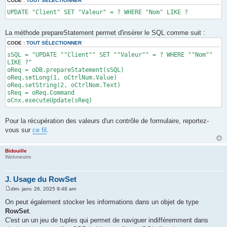
CODE :
TOUT SÉLECTIONNER
UPDATE "Client" SET "Valeur" = ? WHERE "Nom" LIKE ?
La méthode prepareStatement permet d'insérer le SQL comme suit :
CODE :
TOUT SÉLECTIONNER
sSQL = "UPDATE ""Client"" SET ""Valeur"" = ? WHERE ""Nom""
LIKE ?"
oReq = oDB.prepareStatement(sSQL)
oReq.setLong(1, oCtrlNum.Value)
oReq.setString(2, oCtrlNom.Text)
sReq = oReq.Command
oCnx.executeUpdate(sReq)
Pour la récupération des valeurs d'un contrôle de formulaire, reportez-
vous sur
ce fil
.
Bidouille
Webmestre
J. Usage du RowSet
dim. janv. 26, 2025 9:48 am
M
e
On peut également stocker les informations dans un objet de type
s
RowSet
.
s
a
C'est un un jeu de tuples qui permet de naviguer indifféremment dans
g