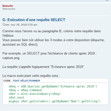
Bidouille
Webmestre
G. Exécution d'une requête SELECT
ven. nov. 29, 2019 2:25 am
M
e
Comme nous l'avons vu au paragraphe B, créons notre requête dans
s
l'éditeur.
s
a
Vous pouvez bien sûr utiliser les 3 modes à votre disposition (ébauche,
g
assistant ou SQL direct).
e
Par exemple, un SELECT pour l'échéance de clients après 2019 :
capture.png
La requête s'appelle logiquement "Echeance apres 2019"
La macro exécutant cette requête sera :
CODE :
TOUT SÉLECTIONNER
oReq = oDB.Queries.getByName("Echeance apres 2019")
sReq = oReq.Command
sRet = oCnx.executeQuery(sReq)
sRet.next
msgbox sRet.getColumns().getByName("Nom").getString()