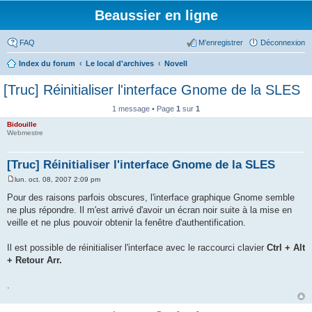
Beaussier en ligne
FAQ
M’enregistrer
Déconnexion
Index du forum
Le local d'archives
Novell
[Truc] Réinitialiser l'interface Gnome de la SLES
1 message • Page
1
sur
1
Bidouille
Webmestre
[Truc] Réinitialiser l'interface Gnome de la SLES
lun. oct. 08, 2007 2:09 pm
M
e
Pour des raisons parfois obscures, l'interface graphique Gnome semble
s
ne plus répondre. Il m'est arrivé d'avoir un écran noir suite à la mise en
s
a
veille et ne plus pouvoir obtenir la fenêtre d'authentification.
g
e
Il est possible de réinitialiser l'interface avec le raccourci clavier
Ctrl + Alt
+ Retour Arr.
.