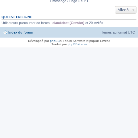
1 message • Page
1
sur
1
Aller à
QUI EST EN LIGNE
Utilisateurs parcourant ce forum :
claudebot [Crawler]
et 20 invités
Index du forum
Heures au format
UTC
Développé par
phpBB
® Forum Software © phpBB Limited
Traduit par
phpBB-fr.com