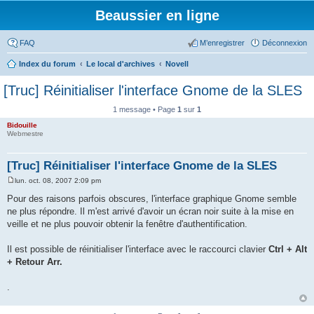
Beaussier en ligne
FAQ
M’enregistrer
Déconnexion
Index du forum
Le local d'archives
Novell
[Truc] Réinitialiser l'interface Gnome de la SLES
1 message • Page
1
sur
1
Bidouille
Webmestre
[Truc] Réinitialiser l'interface Gnome de la SLES
lun. oct. 08, 2007 2:09 pm
M
e
Pour des raisons parfois obscures, l'interface graphique Gnome semble
s
ne plus répondre. Il m'est arrivé d'avoir un écran noir suite à la mise en
s
a
veille et ne plus pouvoir obtenir la fenêtre d'authentification.
g
e
Il est possible de réinitialiser l'interface avec le raccourci clavier
Ctrl + Alt
+ Retour Arr.
.