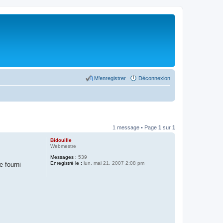
M’enregistrer
Déconnexion
1 message • Page
1
sur
1
Bidouille
Webmestre
Messages :
539
Enregistré le :
lun. mai 21, 2007 2:08 pm
e fourni