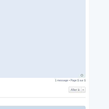
1 message • Page
1
sur
1
Aller à