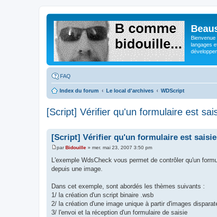
Beaus
Bienvenue s
langages e
développeme
FAQ
Index du forum
Le local d'archives
WDScript
[Script] Vérifier qu'un formulaire est s
[Script] Vérifier qu'un formulaire est sai
par
Bidouille
»
mer. mai 23, 2007 3:50 pm
M
e
L'exemple WdsCheck vous permet de contrôler qu'un formulai
s
depuis une image.
s
a
g
Dans cet exemple, sont abordés les thèmes suivants :
e
1/ la création d'un script binaire .wsb
2/ la création d'une image unique à partir d'images disparat
3/ l'envoi et la réception d'un formulaire de saisie