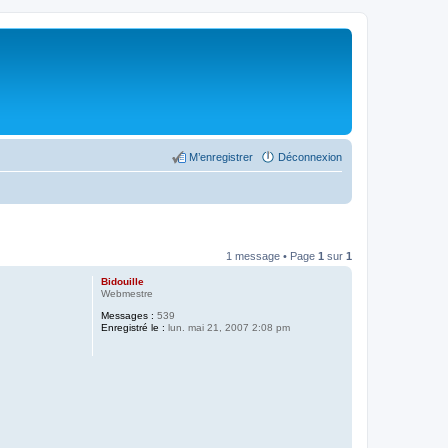
M’enregistrer
Déconnexion
1 message • Page
1
sur
1
Bidouille
Webmestre
Messages :
539
Enregistré le :
lun. mai 21, 2007 2:08 pm