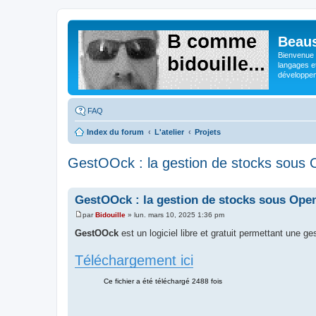
Beaus
Bienvenue s
langages e
développeme
FAQ
Index du forum
L'atelier
Projets
GestOOck : la gestion de stocks sous 
GestOOck : la gestion de stocks sous Ope
par
Bidouille
»
lun. mars 10, 2025 1:36 pm
M
e
GestOOck
est un logiciel libre et gratuit permettant une g
s
s
a
Téléchargement ici
g
e