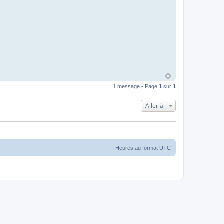
1 message • Page
1
sur
1
Aller à
Heures au format
UTC