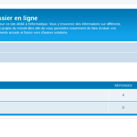
sier en ligne
ur ce site dédié à l'informatique. Vous y trouverez des informations sur différents
t projets du monde libre afin de vous permettre notamment de faire évoluer vos
nts actuels et futurs vers d'autres solutions.
RÉPONSES
4
0