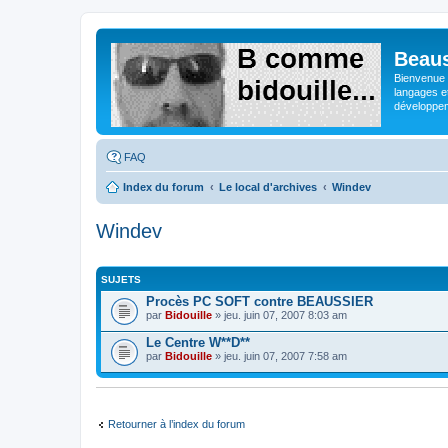
Beaus
Bienvenue s
langages e
développeme
FAQ
Index du forum
Le local d'archives
Windev
Windev
SUJETS
Procès PC SOFT contre BEAUSSIER
par
Bidouille
» jeu. juin 07, 2007 8:03 am
Le Centre W**D**
par
Bidouille
» jeu. juin 07, 2007 7:58 am
Retourner à l’index du forum