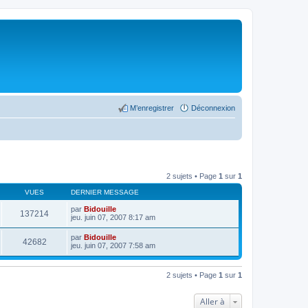
M’enregistrer
Déconnexion
2 sujets • Page
1
sur
1
VUES
DERNIER MESSAGE
par
Bidouille
137214
jeu. juin 07, 2007 8:17 am
par
Bidouille
42682
jeu. juin 07, 2007 7:58 am
2 sujets • Page
1
sur
1
Aller à