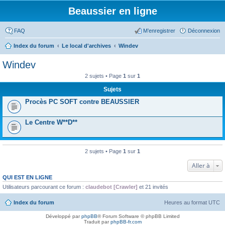
Beaussier en ligne
FAQ
M’enregistrer
Déconnexion
Index du forum
Le local d'archives
Windev
Windev
2 sujets • Page
1
sur
1
Sujets
Procès PC SOFT contre BEAUSSIER
Le Centre W**D**
2 sujets • Page
1
sur
1
Aller à
QUI EST EN LIGNE
Utilisateurs parcourant ce forum :
claudebot [Crawler]
et 21 invités
Index du forum
Heures au format
UTC
Développé par
phpBB
® Forum Software © phpBB Limited
Traduit par
phpBB-fr.com