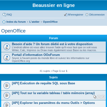
Beaussier en ligne
FAQ
M’enregistrer
Déconnexion
Index du forum
L'atelier
OpenOffice
OpenOffice
Forum
Besoin d'aide ? Un forum dédié est à votre disposition
L'endroit ultime où vous allez trouver l'aide qu'il vous faut que ce soit sous
Writer, Calc, Impress ou Draw mais également sous Base ou les macros.
Portail d'information OOoForum
Soyez à l'avant-poste du monde libre et suivez les informations sur
OpenOffice.org
41 sujets • Page
1
sur
1
Sujets
[API] Exécution de requête SQL sous Base
[API] Tout sur la variable tableau / table mémoire (array)
1
2
[API] Explorer les paramètres du menu Outils > Options