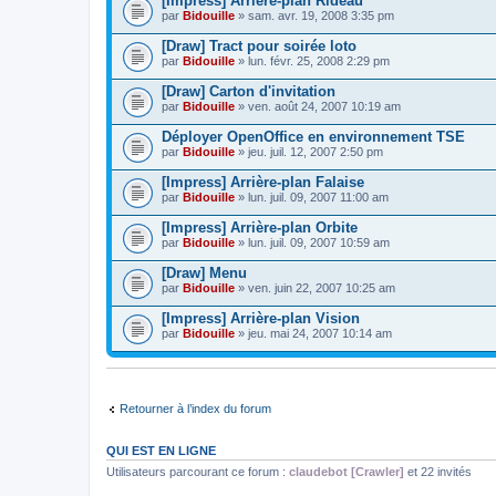
[Impress] Arrière-plan Rideau
par
Bidouille
» sam. avr. 19, 2008 3:35 pm
[Draw] Tract pour soirée loto
par
Bidouille
» lun. févr. 25, 2008 2:29 pm
[Draw] Carton d'invitation
par
Bidouille
» ven. août 24, 2007 10:19 am
Déployer OpenOffice en environnement TSE
par
Bidouille
» jeu. juil. 12, 2007 2:50 pm
[Impress] Arrière-plan Falaise
par
Bidouille
» lun. juil. 09, 2007 11:00 am
[Impress] Arrière-plan Orbite
par
Bidouille
» lun. juil. 09, 2007 10:59 am
[Draw] Menu
par
Bidouille
» ven. juin 22, 2007 10:25 am
[Impress] Arrière-plan Vision
par
Bidouille
» jeu. mai 24, 2007 10:14 am
Retourner à l’index du forum
QUI EST EN LIGNE
Utilisateurs parcourant ce forum :
claudebot [Crawler]
et 22 invités