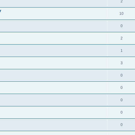
2
r
10
0
2
1
3
0
0
0
0
0