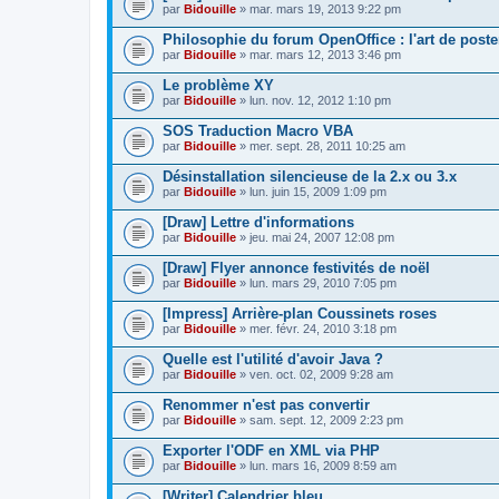
par
Bidouille
» mar. mars 19, 2013 9:22 pm
Philosophie du forum OpenOffice : l'art de poste
par
Bidouille
» mar. mars 12, 2013 3:46 pm
Le problème XY
par
Bidouille
» lun. nov. 12, 2012 1:10 pm
SOS Traduction Macro VBA
par
Bidouille
» mer. sept. 28, 2011 10:25 am
Désinstallation silencieuse de la 2.x ou 3.x
par
Bidouille
» lun. juin 15, 2009 1:09 pm
[Draw] Lettre d'informations
par
Bidouille
» jeu. mai 24, 2007 12:08 pm
[Draw] Flyer annonce festivités de noël
par
Bidouille
» lun. mars 29, 2010 7:05 pm
[Impress] Arrière-plan Coussinets roses
par
Bidouille
» mer. févr. 24, 2010 3:18 pm
Quelle est l'utilité d'avoir Java ?
par
Bidouille
» ven. oct. 02, 2009 9:28 am
Renommer n'est pas convertir
par
Bidouille
» sam. sept. 12, 2009 2:23 pm
Exporter l'ODF en XML via PHP
par
Bidouille
» lun. mars 16, 2009 8:59 am
[Writer] Calendrier bleu