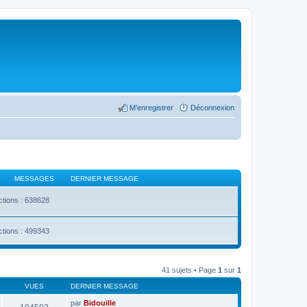
M’enregistrer
Déconnexion
MESSAGES
DERNIER MESSAGE
ctions : 638628
ctions : 499343
41 sujets • Page
1
sur
1
VUES
DERNIER MESSAGE
par
Bidouille