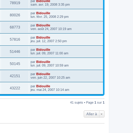
par
Bidouille
78919
sam. avr. 19, 2008 3:35 pm
par
Bidouille
80026
lun. févr. 25, 2008 2:29 pm
par
Bidouille
68773
ven. août 24, 2007 10:19 am
par
Bidouille
57816
jeu. juil. 12, 2007 2:50 pm
par
Bidouille
51446
lun. juil. 09, 2007 11:00 am
par
Bidouille
50145
lun. juil. 09, 2007 10:59 am
par
Bidouille
42151
ven. juin 22, 2007 10:25 am
par
Bidouille
43222
jeu. mai 24, 2007 10:14 am
41 sujets • Page
1
sur
1
Aller à