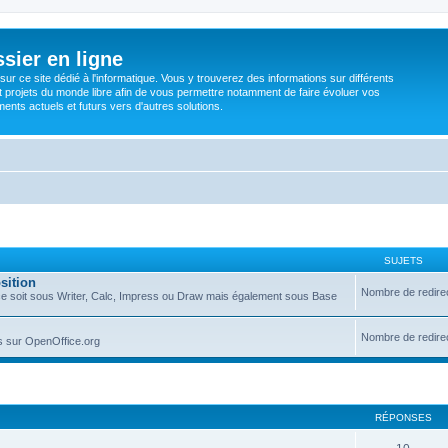
sier en ligne
ur ce site dédié à l'informatique. Vous y trouverez des informations sur différents
t projets du monde libre afin de vous permettre notamment de faire évoluer vos
nts actuels et futurs vers d'autres solutions.
SUJETS
sition
Nombre de redire
que ce soit sous Writer, Calc, Impress ou Draw mais également sous Base
Nombre de redire
ns sur OpenOffice.org
RÉPONSES