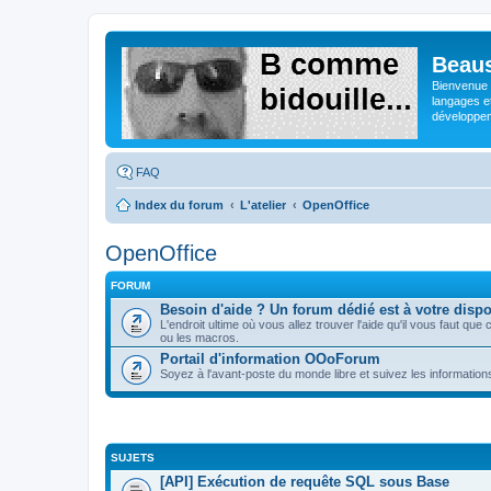
Beaus
Bienvenue s
langages e
développeme
FAQ
Index du forum
L'atelier
OpenOffice
OpenOffice
FORUM
Besoin d'aide ? Un forum dédié est à votre dispo
L'endroit ultime où vous allez trouver l'aide qu'il vous faut 
ou les macros.
Portail d'information OOoForum
Soyez à l'avant-poste du monde libre et suivez les informatio
SUJETS
[API] Exécution de requête SQL sous Base