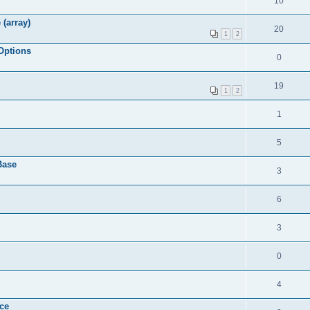
10
 (array)
20
1
2
 Options
0
19
1
2
1
5
Base
3
6
3
0
4
ice