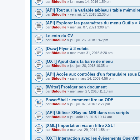
par
Bidouille
» lun. mars 14, 2016 1:59 pm
[API] Tout sur la variable tableau / table mémoire
par
Bidouille
» ven. juil. 17, 2015 12:36 pm
[API] Explorer les paramètres du menu Outils >
par
Bidouille
» mer. juil. 07, 2021 3:00 am
Le coin du CV
par
Bidouille
» jeu. juil. 26, 2018 1:42 pm
[Draw] Flyer à 3 volets
par
Bidouille
» mar. mars 31, 2015 8:20 am
[OXT] Ajout dans la barre de menu
par
Bidouille
» jeu. juin 20, 2013 10:35 am
[API] Accès aux contrôles d'un formulaire sous 
par
Bidouille
» sam. mars 14, 2009 4:56 pm
[Writer] Protéger son document
par
Bidouille
» mer. janv. 27, 2010 11:13 am
PowerShell : comment lire un ODF
par
Bidouille
» jeu. juil. 07, 2016 12:27 pm
[API] Utiliser XRay ou MRI dans ses scripts
par
Bidouille
» jeu. août 13, 2015 10:14 am
[XML] Importation via un filtre XSLT
par
Bidouille
» mar. avr. 29, 2014 1:58 pm
[OXT] Interraction avec les événements OpenOff