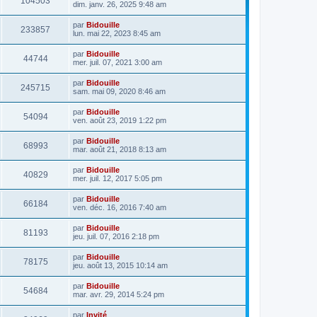
104503
dim. janv. 26, 2025 9:48 am
par
Bidouille
233857
lun. mai 22, 2023 8:45 am
par
Bidouille
44744
mer. juil. 07, 2021 3:00 am
par
Bidouille
245715
sam. mai 09, 2020 8:46 am
par
Bidouille
54094
ven. août 23, 2019 1:22 pm
par
Bidouille
68993
mar. août 21, 2018 8:13 am
par
Bidouille
40829
mer. juil. 12, 2017 5:05 pm
par
Bidouille
66184
ven. déc. 16, 2016 7:40 am
par
Bidouille
81193
jeu. juil. 07, 2016 2:18 pm
par
Bidouille
78175
jeu. août 13, 2015 10:14 am
par
Bidouille
54684
mar. avr. 29, 2014 5:24 pm
par
Invité