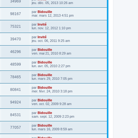
34969
jeu. déc. 05, 2013 10:26 am
par
Bidouille
98167
mar. mars 12, 2013 4:51 pm
par
Invité
75321
lun. nov. 12, 2012 1:10 pm
par
Invité
39470
jeu. oct. 06, 2011 9:25 am
par
Bidouille
46296
ven. mai 21, 2010 8:29 am
par
Bidouille
48599
lun. avr. 05, 2010 2:27 pm
par
Bidouille
78465
lun. mars 29, 2010 7:05 pm
par
Bidouille
80841
mer. févr. 24, 2010 3:18 pm
par
Bidouille
94924
ven. oct. 02, 2009 9:28 am
par
Bidouille
84531
sam. sept. 12, 2009 2:23 pm
par
Bidouille
77057
lun. mars 16, 2009 8:59 am
par
Bidouille