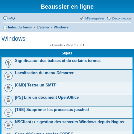
Beaussier en ligne
FAQ
M’enregistrer
Déconnexion
Index du forum
L'atelier
Windows
Windows
21 sujets • Page
1
sur
1
Sujets
Signification des balises et de certains termes
Localisation du menu Démarrer
[CMD] Tester un SMTP
[PS] Lire un document OpenOffice
[TSE] Supprimer les processus jusched
NSClient++ : gestion des serveurs Windows depuis Nagios