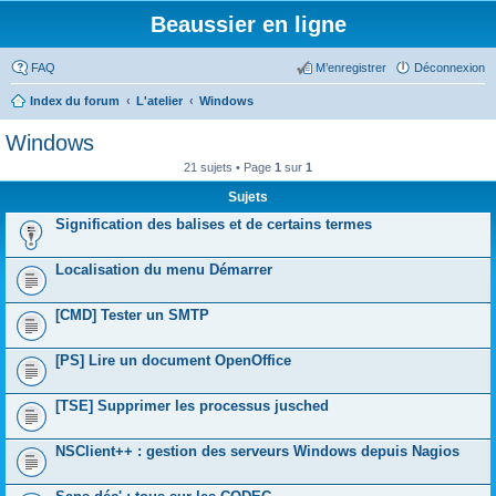
Beaussier en ligne
FAQ
M’enregistrer
Déconnexion
Index du forum
L'atelier
Windows
Windows
21 sujets • Page
1
sur
1
Sujets
Signification des balises et de certains termes
Localisation du menu Démarrer
[CMD] Tester un SMTP
[PS] Lire un document OpenOffice
[TSE] Supprimer les processus jusched
NSClient++ : gestion des serveurs Windows depuis Nagios