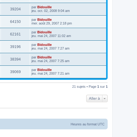
par
Bidouille
39204
jeu. oct. 02, 2008 9:04 am
par
Bidouille
64150
mer. août 29, 2007 2:18 pm
par
Bidouille
62161
jeu. mai 24, 2007 11:02 am
par
Bidouille
39196
jeu. mai 24, 2007 7:27 am
par
Bidouille
38394
jeu. mai 24, 2007 7:25 am
par
Bidouille
39069
jeu. mai 24, 2007 7:21 am
21 sujets • Page
1
sur
1
Aller à
Heures au format
UTC