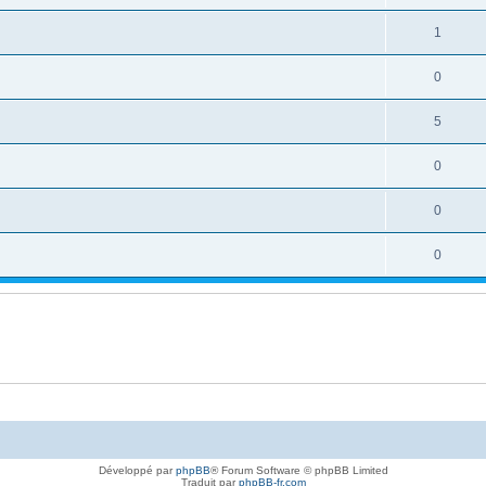
1
0
5
0
0
0
Développé par
phpBB
® Forum Software © phpBB Limited
Traduit par
phpBB-fr.com