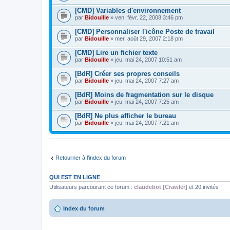
[CMD] Variables d'environnement
par
Bidouille
» ven. févr. 22, 2008 3:46 pm
[CMD] Personnaliser l'icône Poste de travail
par
Bidouille
» mer. août 29, 2007 2:18 pm
[CMD] Lire un fichier texte
par
Bidouille
» jeu. mai 24, 2007 10:51 am
[BdR] Créer ses propres conseils
par
Bidouille
» jeu. mai 24, 2007 7:27 am
[BdR] Moins de fragmentation sur le disque
par
Bidouille
» jeu. mai 24, 2007 7:25 am
[BdR] Ne plus afficher le bureau
par
Bidouille
» jeu. mai 24, 2007 7:21 am
Retourner à l’index du forum
QUI EST EN LIGNE
Utilisateurs parcourant ce forum :
claudebot [Crawler]
et 20 invités
Index du forum