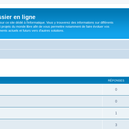
sier en ligne
ur ce site dédié à l'informatique. Vous y trouverez des informations sur différents
t projets du monde libre afin de vous permettre notamment de faire évoluer vos
nts actuels et futurs vers d'autres solutions.
RÉPONSES
0
0
1
3