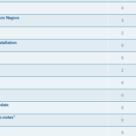
0
uis Nagios
3
2
stallation
0
0
2
0
0
pdate
0
c-notes"
0
0