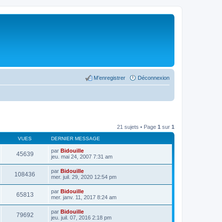
M’enregistrer
Déconnexion
21 sujets • Page
1
sur
1
VUES
DERNIER MESSAGE
par
Bidouille
45639
jeu. mai 24, 2007 7:31 am
par
Bidouille
108436
mer. juil. 29, 2020 12:54 pm
par
Bidouille
65813
mer. janv. 11, 2017 8:24 am
par
Bidouille
79692
jeu. juil. 07, 2016 2:18 pm