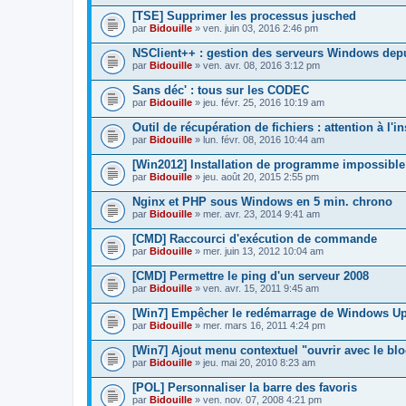
[TSE] Supprimer les processus jusched
par
Bidouille
» ven. juin 03, 2016 2:46 pm
NSClient++ : gestion des serveurs Windows dep
par
Bidouille
» ven. avr. 08, 2016 3:12 pm
Sans déc' : tous sur les CODEC
par
Bidouille
» jeu. févr. 25, 2016 10:19 am
Outil de récupération de fichiers : attention à l'in
par
Bidouille
» lun. févr. 08, 2016 10:44 am
[Win2012] Installation de programme impossible
par
Bidouille
» jeu. août 20, 2015 2:55 pm
Nginx et PHP sous Windows en 5 min. chrono
par
Bidouille
» mer. avr. 23, 2014 9:41 am
[CMD] Raccourci d'exécution de commande
par
Bidouille
» mer. juin 13, 2012 10:04 am
[CMD] Permettre le ping d'un serveur 2008
par
Bidouille
» ven. avr. 15, 2011 9:45 am
[Win7] Empêcher le redémarrage de Windows U
par
Bidouille
» mer. mars 16, 2011 4:24 pm
[Win7] Ajout menu contextuel "ouvrir avec le blo
par
Bidouille
» jeu. mai 20, 2010 8:23 am
[POL] Personnaliser la barre des favoris
par
Bidouille
» ven. nov. 07, 2008 4:21 pm