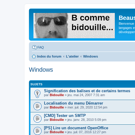
Beaus
Bienvenue s
langages e
développeme
FAQ
Index du forum
L'atelier
Windows
Windows
SUJETS
Signification des balises et de certains termes
par
Bidouille
» jeu. mai 24, 2007 7:31 am
Localisation du menu Démarrer
par
Bidouille
» mer. juil. 29, 2020 12:54 pm
[CMD] Tester un SMTP
par
Bidouille
» jeu. janv. 28, 2010 5:09 pm
[PS] Lire un document OpenOffice
par
Bidouille
» jeu. juil. 07, 2016 12:27 pm