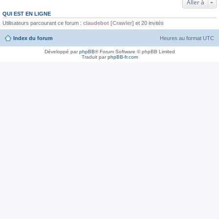
Aller à
QUI EST EN LIGNE
Utilisateurs parcourant ce forum :
claudebot [Crawler]
et 20 invités
Index du forum
Heures au format
UTC
Développé par
phpBB
® Forum Software © phpBB Limited
Traduit par
phpBB-fr.com