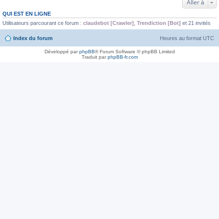
Aller à
QUI EST EN LIGNE
Utilisateurs parcourant ce forum :
claudebot [Crawler]
,
Trendiction [Bot]
et 21 invités
Index du forum
Heures au format
UTC
Développé par
phpBB
® Forum Software © phpBB Limited
Traduit par
phpBB-fr.com