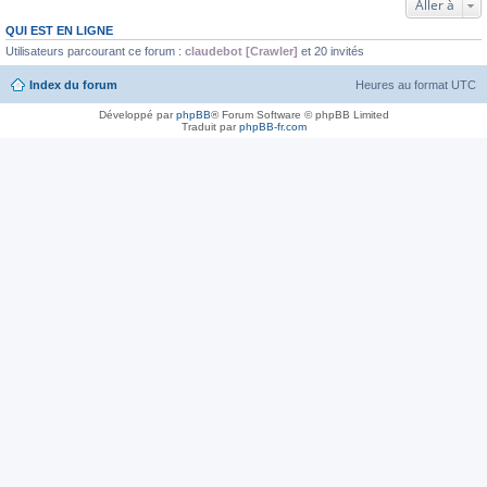
Aller à
QUI EST EN LIGNE
Utilisateurs parcourant ce forum :
claudebot [Crawler]
et 20 invités
Index du forum
Heures au format
UTC
Développé par
phpBB
® Forum Software © phpBB Limited
Traduit par
phpBB-fr.com