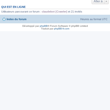
Aller à
QUI EST EN LIGNE
Utilisateurs parcourant ce forum :
claudebot [Crawler]
et 21 invités
Index du forum
Heures au format
UTC
Développé par
phpBB
® Forum Software © phpBB Limited
Traduit par
phpBB-fr.com