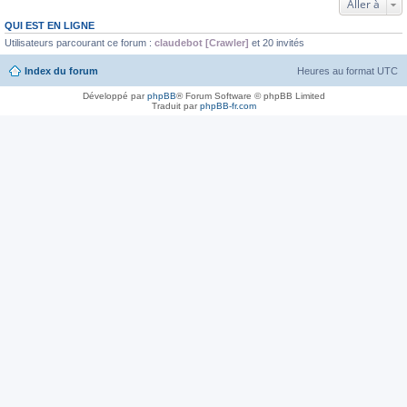
Aller à
QUI EST EN LIGNE
Utilisateurs parcourant ce forum :
claudebot [Crawler]
et 20 invités
Index du forum
Heures au format
UTC
Développé par
phpBB
® Forum Software © phpBB Limited
Traduit par
phpBB-fr.com