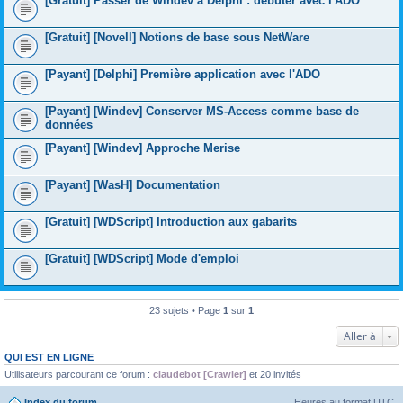
[Gratuit] Passer de Windev à Delphi : débuter avec l'ADO
[Gratuit] [Novell] Notions de base sous NetWare
[Payant] [Delphi] Première application avec l'ADO
[Payant] [Windev] Conserver MS-Access comme base de
données
[Payant] [Windev] Approche Merise
[Payant] [WasH] Documentation
[Gratuit] [WDScript] Introduction aux gabarits
[Gratuit] [WDScript] Mode d'emploi
23 sujets • Page
1
sur
1
Aller à
QUI EST EN LIGNE
Utilisateurs parcourant ce forum :
claudebot [Crawler]
et 20 invités
Index du forum
Heures au format
UTC