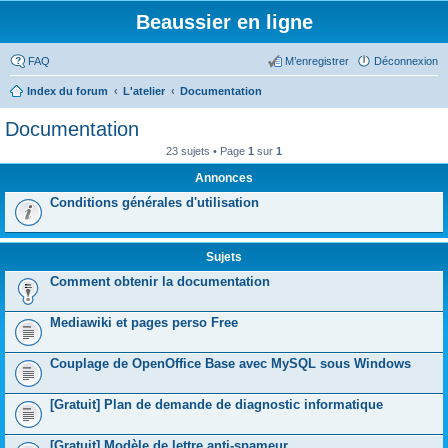
Beaussier en ligne
FAQ
M’enregistrer
Déconnexion
Index du forum
L'atelier
Documentation
Documentation
23 sujets • Page
1
sur
1
Annonces
Conditions générales d'utilisation
Sujets
Comment obtenir la documentation
Mediawiki et pages perso Free
Couplage de OpenOffice Base avec MySQL sous Windows
[Gratuit] Plan de demande de diagnostic informatique
[Gratuit] Modèle de lettre anti-spameur