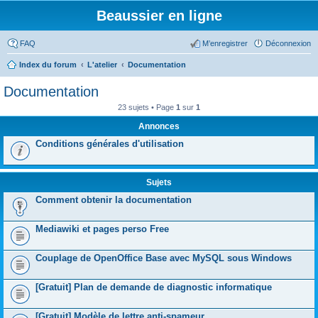
Beaussier en ligne
FAQ
M’enregistrer
Déconnexion
Index du forum
L'atelier
Documentation
Documentation
23 sujets • Page
1
sur
1
Annonces
Conditions générales d'utilisation
Sujets
Comment obtenir la documentation
Mediawiki et pages perso Free
Couplage de OpenOffice Base avec MySQL sous Windows
[Gratuit] Plan de demande de diagnostic informatique
[Gratuit] Modèle de lettre anti-spameur