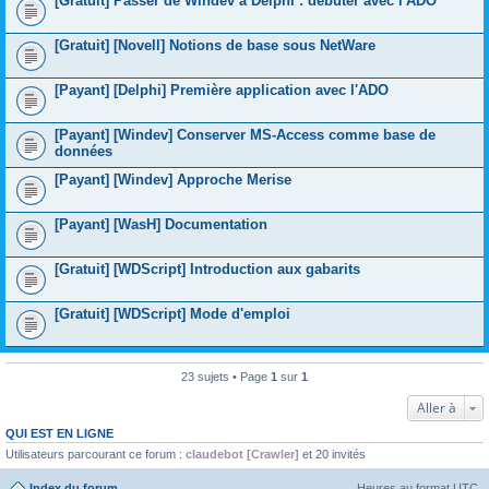
[Gratuit] Passer de Windev à Delphi : débuter avec l'ADO
[Gratuit] [Novell] Notions de base sous NetWare
[Payant] [Delphi] Première application avec l'ADO
[Payant] [Windev] Conserver MS-Access comme base de
données
[Payant] [Windev] Approche Merise
[Payant] [WasH] Documentation
[Gratuit] [WDScript] Introduction aux gabarits
[Gratuit] [WDScript] Mode d'emploi
23 sujets • Page
1
sur
1
Aller à
QUI EST EN LIGNE
Utilisateurs parcourant ce forum :
claudebot [Crawler]
et 20 invités
Index du forum
Heures au format
UTC