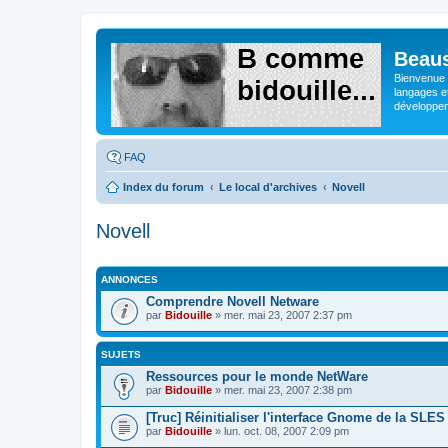
Beaus
Bienvenue s
langages e
développeme
FAQ
Index du forum
Le local d'archives
Novell
Novell
ANNONCES
Comprendre Novell Netware
par
Bidouille
» mer. mai 23, 2007 2:37 pm
SUJETS
Ressources pour le monde NetWare
par
Bidouille
» mer. mai 23, 2007 2:38 pm
[Truc] Réinitialiser l'interface Gnome de la SLES
par
Bidouille
» lun. oct. 08, 2007 2:09 pm