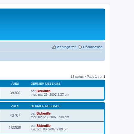
M’enregistrer
Déconnexion
13 sujets • Page
1
sur
1
VUES
DERNIER MESSAGE
par
Bidouille
39300
mer. mai 23, 2007 2:37 pm
VUES
DERNIER MESSAGE
par
Bidouille
43767
mer. mai 23, 2007 2:38 pm
par
Bidouille
133535
lun. oct. 08, 2007 2:09 pm