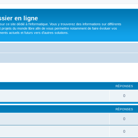
sier en ligne
ur ce site dédié à l'informatique. Vous y trouverez des informations sur différents
t projets du monde libre afin de vous permettre notamment de faire évoluer vos
nts actuels et futurs vers d'autres solutions.
RÉPONSES
0
RÉPONSES
0
0