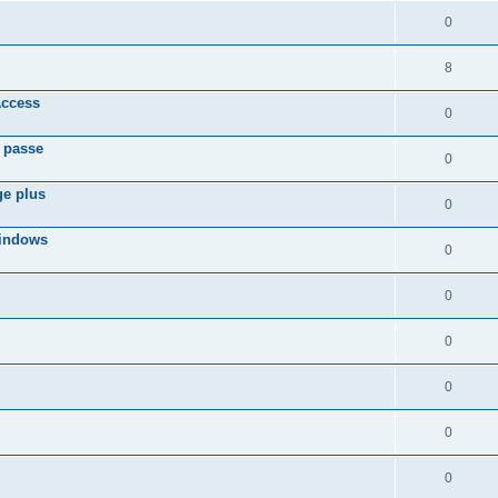
0
8
Access
0
e passe
0
ge plus
0
Windows
0
0
0
0
0
0