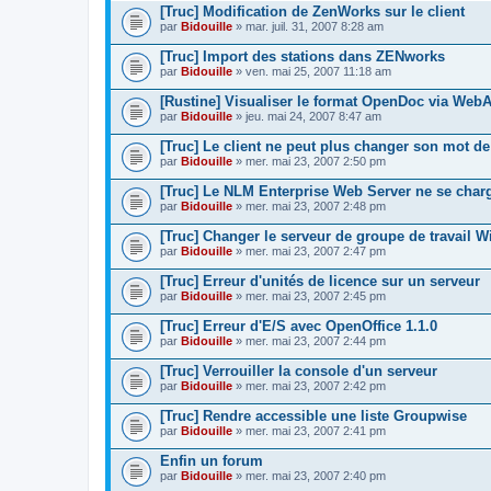
[Truc] Modification de ZenWorks sur le client
par
Bidouille
» mar. juil. 31, 2007 8:28 am
[Truc] Import des stations dans ZENworks
par
Bidouille
» ven. mai 25, 2007 11:18 am
[Rustine] Visualiser le format OpenDoc via Web
par
Bidouille
» jeu. mai 24, 2007 8:47 am
[Truc] Le client ne peut plus changer son mot d
par
Bidouille
» mer. mai 23, 2007 2:50 pm
[Truc] Le NLM Enterprise Web Server ne se char
par
Bidouille
» mer. mai 23, 2007 2:48 pm
[Truc] Changer le serveur de groupe de travail 
par
Bidouille
» mer. mai 23, 2007 2:47 pm
[Truc] Erreur d'unités de licence sur un serveur
par
Bidouille
» mer. mai 23, 2007 2:45 pm
[Truc] Erreur d'E/S avec OpenOffice 1.1.0
par
Bidouille
» mer. mai 23, 2007 2:44 pm
[Truc] Verrouiller la console d'un serveur
par
Bidouille
» mer. mai 23, 2007 2:42 pm
[Truc] Rendre accessible une liste Groupwise
par
Bidouille
» mer. mai 23, 2007 2:41 pm
Enfin un forum
par
Bidouille
» mer. mai 23, 2007 2:40 pm