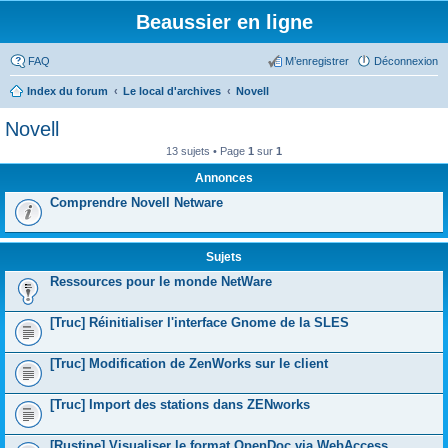
Beaussier en ligne
FAQ
M’enregistrer
Déconnexion
Index du forum
Le local d'archives
Novell
Novell
13 sujets • Page
1
sur
1
Annonces
Comprendre Novell Netware
Sujets
Ressources pour le monde NetWare
[Truc] Réinitialiser l'interface Gnome de la SLES
[Truc] Modification de ZenWorks sur le client
[Truc] Import des stations dans ZENworks
[Rustine] Visualiser le format OpenDoc via WebAccess