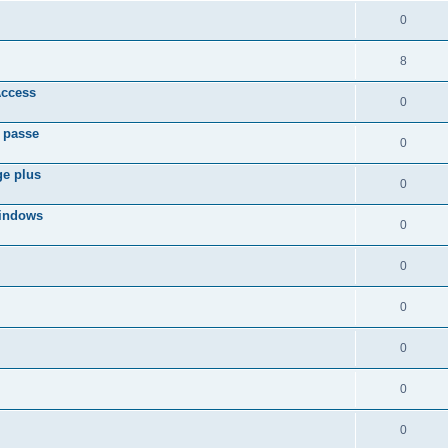
0
8
Access
0
e passe
0
ge plus
0
Windows
0
0
0
0
0
0