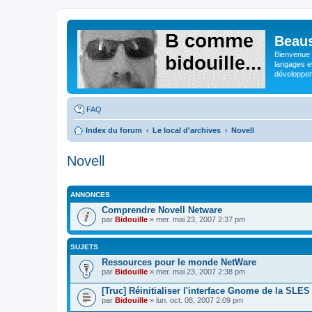
Beaus
Bienvenue s
langages e
développeme
FAQ
Index du forum
Le local d'archives
Novell
Novell
ANNONCES
Comprendre Novell Netware
par
Bidouille
» mer. mai 23, 2007 2:37 pm
SUJETS
Ressources pour le monde NetWare
par
Bidouille
» mer. mai 23, 2007 2:38 pm
[Truc] Réinitialiser l'interface Gnome de la SLES
par
Bidouille
» lun. oct. 08, 2007 2:09 pm