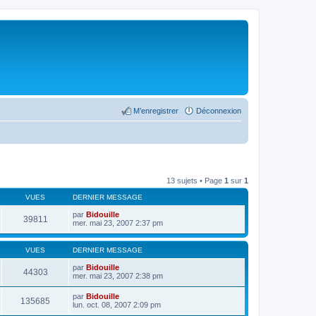
M’enregistrer
Déconnexion
13 sujets • Page
1
sur
1
VUES
DERNIER MESSAGE
par
Bidouille
39811
mer. mai 23, 2007 2:37 pm
VUES
DERNIER MESSAGE
par
Bidouille
44303
mer. mai 23, 2007 2:38 pm
par
Bidouille
135685
lun. oct. 08, 2007 2:09 pm