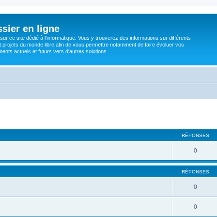
sier en ligne
ur ce site dédié à l'informatique. Vous y trouverez des informations sur différents
t projets du monde libre afin de vous permettre notamment de faire évoluer vos
nts actuels et futurs vers d'autres solutions.
RÉPONSES
0
RÉPONSES
0
0