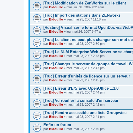
[Truc] Modification de ZenWorks sur le client
par
Bidouille
» mar. juil. 31, 2007 8:28 am
[Truc] Import des stations dans ZENworks
par
Bidouille
» ven. mai 25, 2007 11:18 am
[Rustine] Visualiser le format OpenDoc via Web
par
Bidouille
» jeu. mai 24, 2007 8:47 am
[Truc] Le client ne peut plus changer son mot d
par
Bidouille
» mer. mai 23, 2007 2:50 pm
[Truc] Le NLM Enterprise Web Server ne se char
par
Bidouille
» mer. mai 23, 2007 2:48 pm
[Truc] Changer le serveur de groupe de travail 
par
Bidouille
» mer. mai 23, 2007 2:47 pm
[Truc] Erreur d'unités de licence sur un serveur
par
Bidouille
» mer. mai 23, 2007 2:45 pm
[Truc] Erreur d'E/S avec OpenOffice 1.1.0
par
Bidouille
» mer. mai 23, 2007 2:44 pm
[Truc] Verrouiller la console d'un serveur
par
Bidouille
» mer. mai 23, 2007 2:42 pm
[Truc] Rendre accessible une liste Groupwise
par
Bidouille
» mer. mai 23, 2007 2:41 pm
Enfin un forum
par
Bidouille
» mer. mai 23, 2007 2:40 pm