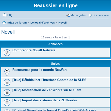
Beaussier en ligne
FAQ
M’enregistrer
Déconnexion
Index du forum
Le local d'archives
Novell
Novell
13 sujets • Page
1
sur
1
Annonces
Comprendre Novell Netware
Sujets
Ressources pour le monde NetWare
[Truc] Réinitialiser l'interface Gnome de la SLES
[Truc] Modification de ZenWorks sur le client
[Truc] Import des stations dans ZENworks
[Rustine] Visualiser le format OpenDoc via WebAccess