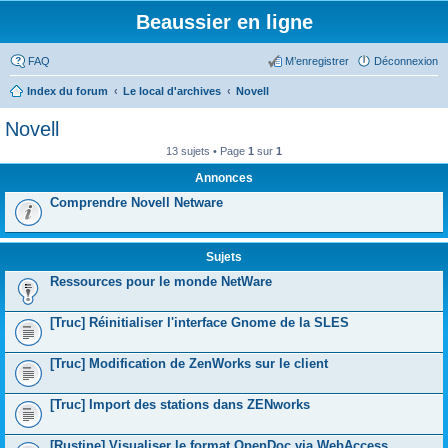
Beaussier en ligne
FAQ
M’enregistrer
Déconnexion
Index du forum
Le local d'archives
Novell
Novell
13 sujets • Page
1
sur
1
Annonces
Comprendre Novell Netware
Sujets
Ressources pour le monde NetWare
[Truc] Réinitialiser l'interface Gnome de la SLES
[Truc] Modification de ZenWorks sur le client
[Truc] Import des stations dans ZENworks
[Rustine] Visualiser le format OpenDoc via WebAccess