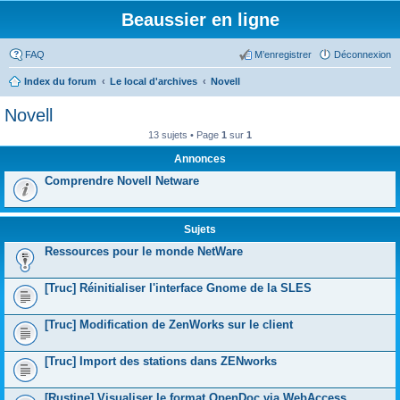
Beaussier en ligne
FAQ
M’enregistrer
Déconnexion
Index du forum
Le local d'archives
Novell
Novell
13 sujets • Page
1
sur
1
Annonces
Comprendre Novell Netware
Sujets
Ressources pour le monde NetWare
[Truc] Réinitialiser l'interface Gnome de la SLES
[Truc] Modification de ZenWorks sur le client
[Truc] Import des stations dans ZENworks
[Rustine] Visualiser le format OpenDoc via WebAccess