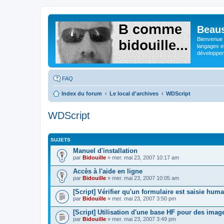
Beaus
Bienvenue s
langages e
développeme
FAQ
Index du forum
Le local d'archives
WDScript
WDScript
SUJETS
Manuel d'installation
par
Bidouille
» mer. mai 23, 2007 10:17 am
Accès à l'aide en ligne
par
Bidouille
» mer. mai 23, 2007 10:05 am
[Script] Vérifier qu'un formulaire est saisie hu
par
Bidouille
» mer. mai 23, 2007 3:50 pm
[Script] Utilisation d'une base HF pour des imag
par
Bidouille
» mer. mai 23, 2007 3:49 pm