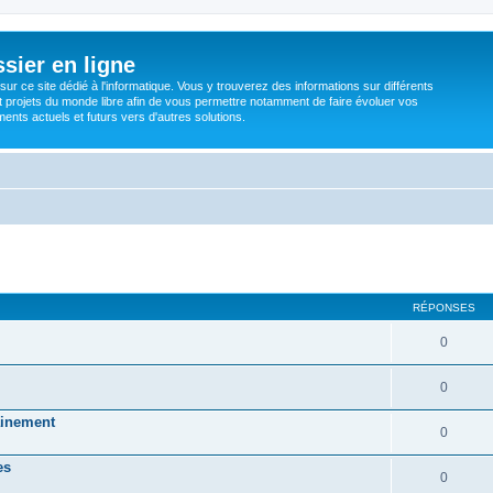
sier en ligne
ur ce site dédié à l'informatique. Vous y trouverez des informations sur différents
t projets du monde libre afin de vous permettre notamment de faire évoluer vos
nts actuels et futurs vers d'autres solutions.
RÉPONSES
0
0
mainement
0
es
0