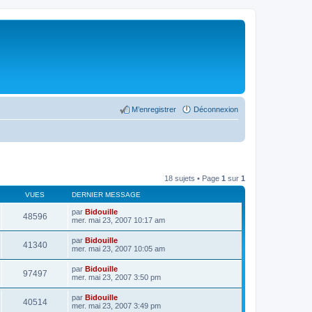
M’enregistrer
Déconnexion
18 sujets • Page
1
sur
1
VUES
DERNIER MESSAGE
par
Bidouille
48596
mer. mai 23, 2007 10:17 am
par
Bidouille
41340
mer. mai 23, 2007 10:05 am
par
Bidouille
97497
mer. mai 23, 2007 3:50 pm
par
Bidouille
40514
mer. mai 23, 2007 3:49 pm