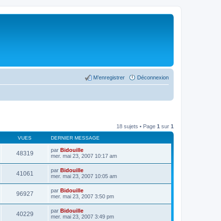
M’enregistrer
Déconnexion
18 sujets • Page
1
sur
1
VUES
DERNIER MESSAGE
par
Bidouille
48319
mer. mai 23, 2007 10:17 am
par
Bidouille
41061
mer. mai 23, 2007 10:05 am
par
Bidouille
96927
mer. mai 23, 2007 3:50 pm
par
Bidouille
40229
mer. mai 23, 2007 3:49 pm