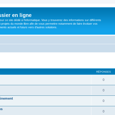
sier en ligne
ur ce site dédié à l'informatique. Vous y trouverez des informations sur différents
t projets du monde libre afin de vous permettre notamment de faire évoluer vos
nts actuels et futurs vers d'autres solutions.
RÉPONSES
0
0
mainement
0
es
0