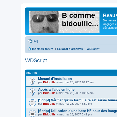
Beaus
Bienvenue s
langages e
développeme
FAQ
Index du forum
Le local d'archives
WDScript
WDScript
SUJETS
Manuel d'installation
par
Bidouille
» mer. mai 23, 2007 10:17 am
Accès à l'aide en ligne
par
Bidouille
» mer. mai 23, 2007 10:05 am
[Script] Vérifier qu'un formulaire est saisie hu
par
Bidouille
» mer. mai 23, 2007 3:50 pm
[Script] Utilisation d'une base HF pour des imag
par
Bidouille
» mer. mai 23, 2007 3:49 pm