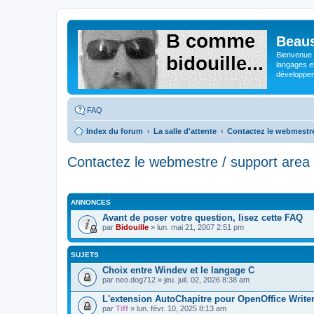
Beaus
Bienvenue s
langages e
développeme
FAQ
Index du forum
La salle d'attente
Contactez le webmestre
Contactez le webmestre / support area
ANNONCES
Avant de poser votre question, lisez cette FAQ
par
Bidouille
» lun. mai 21, 2007 2:51 pm
SUJETS
Choix entre Windev et le langage C
par
neo.dog712
» jeu. juil. 02, 2026 8:38 am
L'extension AutoChapitre pour OpenOffice Write
par
Tiff
» lun. févr. 10, 2025 8:13 am