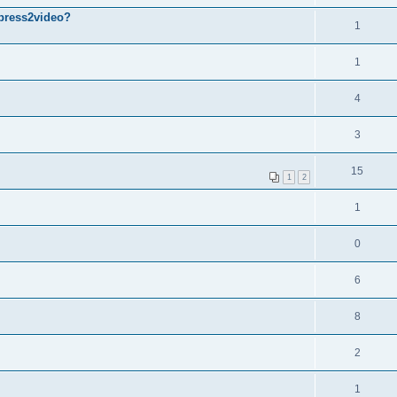
mpress2video?
1
1
4
3
15
1
2
1
0
6
8
2
1