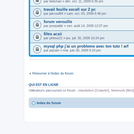
par
lokkman
» dim. oct. 11, 2009 6:35 pm
travail feuille excell sur 2 pc
par
jakcoul94
» sam. oct. 03, 2009 6:48 pm
forum verouille
par
josepaldir
» ven. août 14, 2009 12:07 pm
filtre acsii
par
pirlose21
» jeu. juil. 30, 2009 10:24 pm
mysql php j'ai un probleme avec ton tuto ! arf
par
pazam
» mar. juin 30, 2009 9:10 pm
Retourner à l’index du forum
QUI EST EN LIGNE
Utilisateurs parcourant ce forum :
claudebot [Crawler]
,
Semrush [Bot]
Index du forum