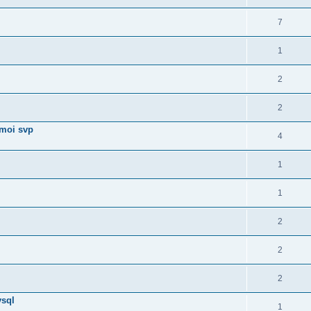
7
1
2
2
 moi svp
4
1
1
2
2
2
ysql
1