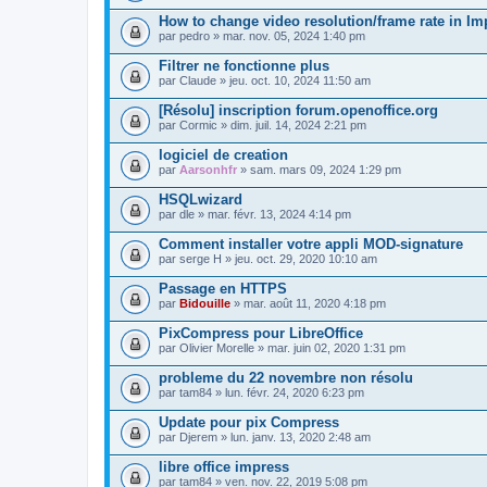
How to change video resolution/frame rate in I
par
pedro
» mar. nov. 05, 2024 1:40 pm
Filtrer ne fonctionne plus
par
Claude
» jeu. oct. 10, 2024 11:50 am
[Résolu] inscription forum.openoffice.org
par
Cormic
» dim. juil. 14, 2024 2:21 pm
logiciel de creation
par
Aarsonhfr
» sam. mars 09, 2024 1:29 pm
HSQLwizard
par
dle
» mar. févr. 13, 2024 4:14 pm
Comment installer votre appli MOD-signature
par
serge H
» jeu. oct. 29, 2020 10:10 am
Passage en HTTPS
par
Bidouille
» mar. août 11, 2020 4:18 pm
PixCompress pour LibreOffice
par
Olivier Morelle
» mar. juin 02, 2020 1:31 pm
probleme du 22 novembre non résolu
par
tam84
» lun. févr. 24, 2020 6:23 pm
Update pour pix Compress
par
Djerem
» lun. janv. 13, 2020 2:48 am
libre office impress
par
tam84
» ven. nov. 22, 2019 5:08 pm