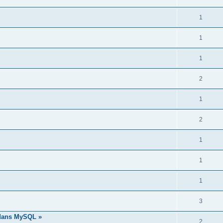
1
1
1
2
1
2
1
1
1
3
 dans MySQL »
2