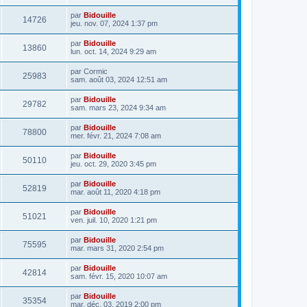
par
Bidouille
14726
jeu. nov. 07, 2024 1:37 pm
par
Bidouille
13860
lun. oct. 14, 2024 9:29 am
par
Cormic
25983
sam. août 03, 2024 12:51 am
par
Bidouille
29782
sam. mars 23, 2024 9:34 am
par
Bidouille
78800
mer. févr. 21, 2024 7:08 am
par
Bidouille
50110
jeu. oct. 29, 2020 3:45 pm
par
Bidouille
52819
mar. août 11, 2020 4:18 pm
par
Bidouille
51021
ven. juil. 10, 2020 1:21 pm
par
Bidouille
75595
mar. mars 31, 2020 2:54 pm
par
Bidouille
42814
sam. févr. 15, 2020 10:07 am
par
Bidouille
35354
mar. déc. 03, 2019 2:00 pm