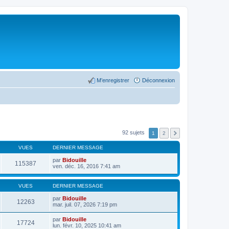
M’enregistrer
Déconnexion
92 sujets
1
2
VUES
DERNIER MESSAGE
par
Bidouille
115387
ven. déc. 16, 2016 7:41 am
VUES
DERNIER MESSAGE
par
Bidouille
12263
mar. juil. 07, 2026 7:19 pm
par
Bidouille
17724
lun. févr. 10, 2025 10:41 am