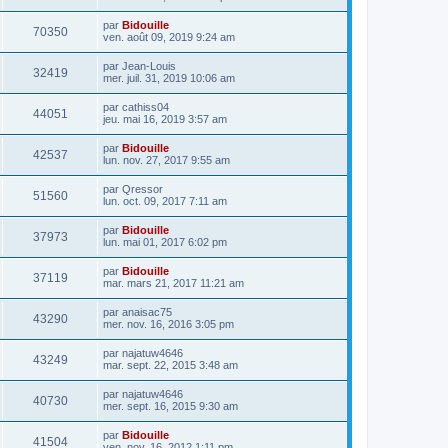
par
Bidouille
70350
ven. août 09, 2019 9:24 am
par
Jean-Louis
32419
mer. juil. 31, 2019 10:06 am
par
cathiss04
44051
jeu. mai 16, 2019 3:57 am
par
Bidouille
42537
lun. nov. 27, 2017 9:55 am
par
Qressor
51560
lun. oct. 09, 2017 7:11 am
par
Bidouille
37973
lun. mai 01, 2017 6:02 pm
par
Bidouille
37119
mar. mars 21, 2017 11:21 am
par
anaisac75
43290
mer. nov. 16, 2016 3:05 pm
par
najatuw4646
43249
mar. sept. 22, 2015 3:48 am
par
najatuw4646
40730
mer. sept. 16, 2015 9:30 am
par
Bidouille
41504
ven. nov. 16, 2012 1:11 pm