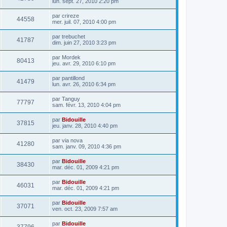
lun. sept. 27, 2010 2:20 pm
par
crireze
44558
mer. juil. 07, 2010 4:00 pm
par
trebuchet
41787
dim. juin 27, 2010 3:23 pm
par
Mordek
80413
jeu. avr. 29, 2010 6:10 pm
par
pantillond
41479
lun. avr. 26, 2010 6:34 pm
par
Tanguy
77797
sam. févr. 13, 2010 4:04 pm
par
Bidouille
37815
jeu. janv. 28, 2010 4:40 pm
par
via nova
41280
sam. janv. 09, 2010 4:36 pm
par
Bidouille
38430
mar. déc. 01, 2009 4:21 pm
par
Bidouille
46031
mar. déc. 01, 2009 4:21 pm
par
Bidouille
37071
ven. oct. 23, 2009 7:57 am
par
Bidouille
37796