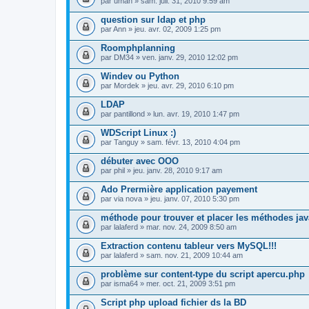
par
uman
» sam. juil. 31, 2010 9:59 am
question sur ldap et php
par
Ann
» jeu. avr. 02, 2009 1:25 pm
Roomphplanning
par
DM34
» ven. janv. 29, 2010 12:02 pm
Windev ou Python
par
Mordek
» jeu. avr. 29, 2010 6:10 pm
LDAP
par
pantillond
» lun. avr. 19, 2010 1:47 pm
WDScript Linux :)
par
Tanguy
» sam. févr. 13, 2010 4:04 pm
débuter avec OOO
par
phil
» jeu. janv. 28, 2010 9:17 am
Ado Prermière application payement
par
via nova
» jeu. janv. 07, 2010 5:30 pm
méthode pour trouver et placer les méthodes jav
par
lalaferd
» mar. nov. 24, 2009 8:50 am
Extraction contenu tableur vers MySQL!!!
par
lalaferd
» sam. nov. 21, 2009 10:44 am
problème sur content-type du script apercu.php
par
isma64
» mer. oct. 21, 2009 3:51 pm
Script php upload fichier ds la BD