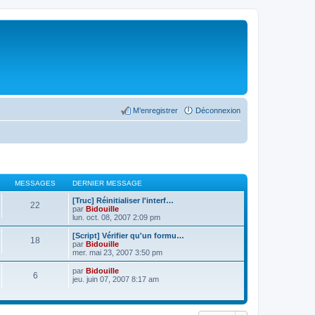
M’enregistrer
Déconnexion
MESSAGES
DERNIER MESSAGE
[Truc] Réinitialiser l'interf…
22
par
Bidouille
lun. oct. 08, 2007 2:09 pm
[Script] Vérifier qu'un formu…
18
par
Bidouille
mer. mai 23, 2007 3:50 pm
par
Bidouille
6
jeu. juin 07, 2007 8:17 am