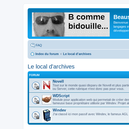
Beaus
Bienvenue s
langages e
développeme
FAQ
Index du forum
Le local d'archives
Le local d'archives
FORUM
Novell
Tout sur le monde quasi disparu de Novell et plus p
ou Server, cette rubrique n'est donc pas pour vous.
WDScript
Module pour application web qui permetait de créer d
fameuse base propriétaire utilisée par Windev. Projet
Windev
J'ai classé ici mon passif avec Windev, le fameux AGL d