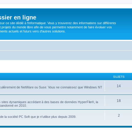
sier en ligne
ur ce site dédié à l'informatique. Vous y trouverez des informations sur différents
t projets du monde libre afin de vous permettre notamment de faire évoluer vos
nts actuels et futurs vers d'autres solutions.
SUJETS
14
articulièrement de NetWare ou Suse. Vous ne connaissez que Windows NT
18
es sites dynamiques accédant à des bases de données HyperFile®, la
 abandonné en 2010.
2
e la société PC Soft que je n'utilise plus depuis 2009.