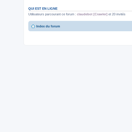
QUI EST EN LIGNE
Utilisateurs parcourant ce forum :
claudebot [Crawler]
et 20 invités
Index du forum