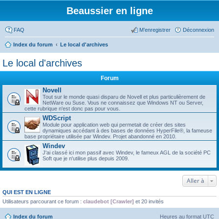
Beaussier en ligne
FAQ
M’enregistrer
Déconnexion
Index du forum
Le local d'archives
Le local d'archives
Forum
Novell
Tout sur le monde quasi disparu de Novell et plus particulièrement de
NetWare ou Suse. Vous ne connaissez que Windows NT ou Server,
cette rubrique n'est donc pas pour vous.
WDScript
Module pour application web qui permetait de créer des sites
dynamiques accédant à des bases de données HyperFile®, la fameuse
base propriétaire utilisée par Windev. Projet abandonné en 2010.
Windev
J'ai classé ici mon passif avec Windev, le fameux AGL de la société PC
Soft que je n'utilise plus depuis 2009.
Aller à
QUI EST EN LIGNE
Utilisateurs parcourant ce forum :
claudebot [Crawler]
et 20 invités
Index du forum
Heures au format
UTC