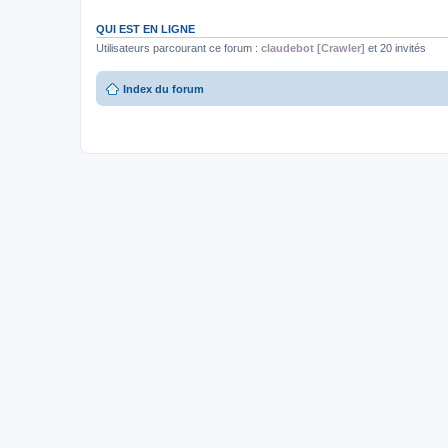
QUI EST EN LIGNE
Utilisateurs parcourant ce forum :
claudebot [Crawler]
et 20 invités
Index du forum