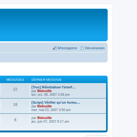
M’enregistrer
Déconnexion
MESSAGES
DERNIER MESSAGE
[Truc] Réinitialiser l'interf…
22
par
Bidouille
lun. oct. 08, 2007 2:09 pm
[Script] Vérifier qu'un formu…
18
par
Bidouille
mer. mai 23, 2007 3:50 pm
par
Bidouille
6
jeu. juin 07, 2007 8:17 am