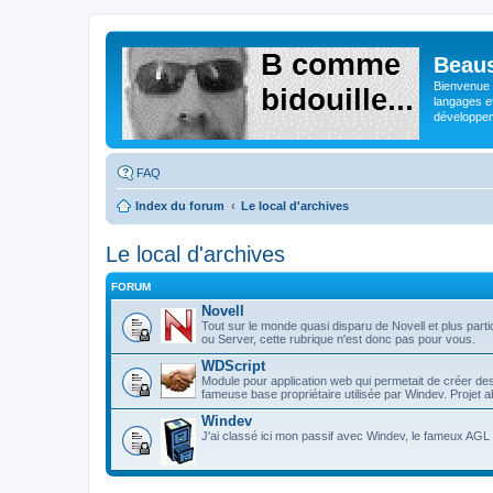
Beaus
Bienvenue s
langages e
développeme
FAQ
Index du forum
Le local d'archives
Le local d'archives
FORUM
Novell
Tout sur le monde quasi disparu de Novell et plus p
ou Server, cette rubrique n'est donc pas pour vous.
WDScript
Module pour application web qui permetait de créer d
fameuse base propriétaire utilisée par Windev. Projet
Windev
J'ai classé ici mon passif avec Windev, le fameux AGL d