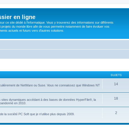
sier en ligne
ur ce site dédié à l'informatique. Vous y trouverez des informations sur différents
t projets du monde libre afin de vous permettre notamment de faire évoluer vos
nts actuels et futurs vers d'autres solutions.
SUJETS
14
articulièrement de NetWare ou Suse. Vous ne connaissez que Windows NT
18
es sites dynamiques accédant à des bases de données HyperFile®, la
 abandonné en 2010.
2
e la société PC Soft que je n'utilise plus depuis 2009.