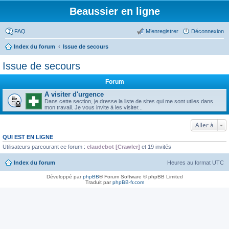
Beaussier en ligne
FAQ
M’enregistrer
Déconnexion
Index du forum
Issue de secours
Issue de secours
Forum
A visiter d'urgence
Dans cette section, je dresse la liste de sites qui me sont utiles dans
mon travail. Je vous invite à les visiter...
Aller à
QUI EST EN LIGNE
Utilisateurs parcourant ce forum :
claudebot [Crawler]
et 19 invités
Index du forum
Heures au format
UTC
Développé par
phpBB
® Forum Software © phpBB Limited
Traduit par
phpBB-fr.com