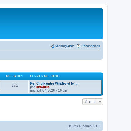
M’enregistrer
Déconnexion
MESSAGES
DERNIER MESSAGE
Re: Choix entre Windev et le …
271
par
Bidouille
mar. juil. 07, 2026 7:19 pm
Aller à
Heures au format
UTC