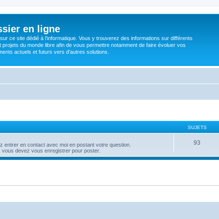
sier en ligne
ur ce site dédié à l'informatique. Vous y trouverez des informations sur différents
t projets du monde libre afin de vous permettre notamment de faire évoluer vos
nts actuels et futurs vers d'autres solutions.
SUJETS
93
entrer en contact avec moi en postant votre question.
 vous devez vous enregistrer pour poster.