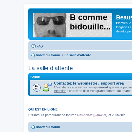
Beaus
Bienvenue s
langages e
développeme
FAQ
Index du forum
La salle d'attente
La salle d'attente
FORUM
Contactez le webmestre / support area
C'est dans cette section
uniquement
que vous pouvez 
Attention
: en raison d'un trop grand nombre de spams,
QUI EST EN LIGNE
Utilisateurs parcourant ce forum :
claudebot [Crawler]
et 20 invités
Index du forum