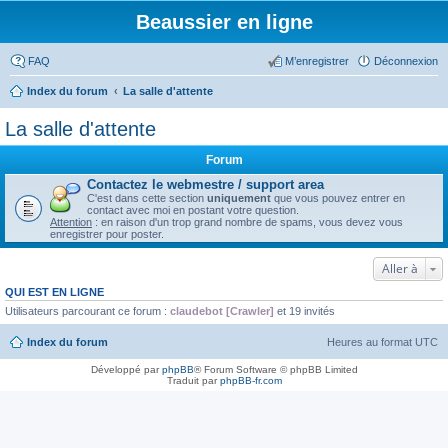
Beaussier en ligne
FAQ
M’enregistrer
Déconnexion
Index du forum
La salle d'attente
La salle d'attente
Forum
Contactez le webmestre / support area
C'est dans cette section
uniquement
que vous pouvez entrer en
contact avec moi en postant votre question.
Attention
: en raison d'un trop grand nombre de spams, vous devez vous
enregistrer pour poster.
Aller à
QUI EST EN LIGNE
Utilisateurs parcourant ce forum :
claudebot [Crawler]
et 19 invités
Index du forum
Heures au format
UTC
Développé par
phpBB
® Forum Software © phpBB Limited
Traduit par
phpBB-fr.com