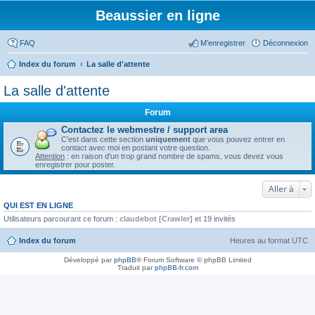
Beaussier en ligne
FAQ
M’enregistrer
Déconnexion
Index du forum
La salle d'attente
La salle d'attente
Forum
Contactez le webmestre / support area
C'est dans cette section
uniquement
que vous pouvez entrer en
contact avec moi en postant votre question.
Attention
: en raison d'un trop grand nombre de spams, vous devez vous
enregistrer pour poster.
Aller à
QUI EST EN LIGNE
Utilisateurs parcourant ce forum :
claudebot [Crawler]
et 19 invités
Index du forum
Heures au format
UTC
Développé par
phpBB
® Forum Software © phpBB Limited
Traduit par
phpBB-fr.com