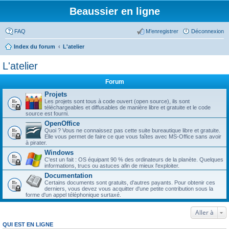
Beaussier en ligne
FAQ
M’enregistrer
Déconnexion
Index du forum
L'atelier
L'atelier
Forum
Projets
Les projets sont tous à code ouvert (open source), ils sont
téléchargeables et diffusables de manière libre et gratuite et le code
source est fourni.
OpenOffice
Quoi ? Vous ne connaissez pas cette suite bureautique libre et gratuite.
Elle vous permet de faire ce que vous faîtes avec MS-Office sans avoir
à pirater.
Windows
C'est un fait : OS équipant 90 % des ordinateurs de la planète. Quelques
informations, trucs ou astuces afin de mieux l'exploiter.
Documentation
Certains documents sont gratuits, d'autres payants. Pour obtenir ces
derniers, vous devez vous acquitter d'une petite contribution sous la
forme d'un appel téléphonique surtaxé.
Aller à
QUI EST EN LIGNE