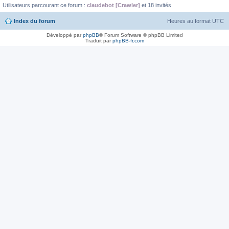
Utilisateurs parcourant ce forum :
claudebot [Crawler]
et 18 invités
Index du forum
Heures au format
UTC
Développé par
phpBB
® Forum Software © phpBB Limited
Traduit par
phpBB-fr.com