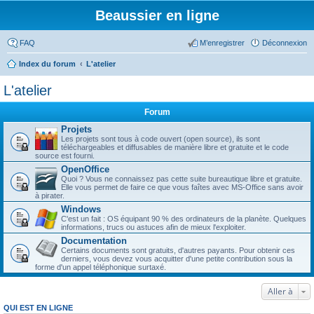
Beaussier en ligne
FAQ
M’enregistrer
Déconnexion
Index du forum
L'atelier
L'atelier
Forum
Projets
Les projets sont tous à code ouvert (open source), ils sont
téléchargeables et diffusables de manière libre et gratuite et le code
source est fourni.
OpenOffice
Quoi ? Vous ne connaissez pas cette suite bureautique libre et gratuite.
Elle vous permet de faire ce que vous faîtes avec MS-Office sans avoir
à pirater.
Windows
C'est un fait : OS équipant 90 % des ordinateurs de la planète. Quelques
informations, trucs ou astuces afin de mieux l'exploiter.
Documentation
Certains documents sont gratuits, d'autres payants. Pour obtenir ces
derniers, vous devez vous acquitter d'une petite contribution sous la
forme d'un appel téléphonique surtaxé.
Aller à
QUI EST EN LIGNE