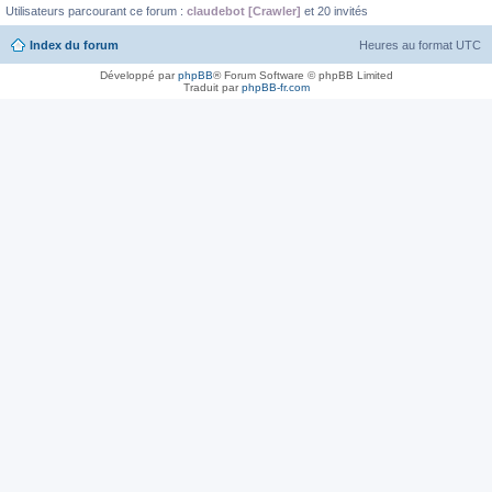
Utilisateurs parcourant ce forum :
claudebot [Crawler]
et 20 invités
Index du forum
Heures au format
UTC
Développé par
phpBB
® Forum Software © phpBB Limited
Traduit par
phpBB-fr.com