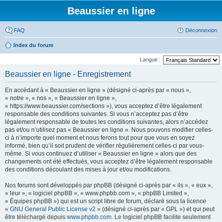
Beaussier en ligne
FAQ
Déconnexion
Index du forum
Langue :
Beaussier en ligne - Enregistrement
En accédant à « Beaussier en ligne » (désigné ci-après par « nous »,
« notre », « nos », « Beaussier en ligne »,
« https://www.beaussier.com/sections »), vous acceptez d’être légalement
responsable des conditions suivantes. Si vous n’acceptez pas d’être
légalement responsable de toutes les conditions suivantes, alors n’accédez
pas et/ou n’utilisez pas « Beaussier en ligne ». Nous pouvons modifier celles-
ci à n’importe quel moment et nous ferons tout pour que vous en soyez
informé, bien qu’il soit prudent de vérifier régulièrement celles-ci par vous-
même. Si vous continuez d’utiliser « Beaussier en ligne » alors que des
changements ont été effectués, vous acceptez d’être légalement responsable
des conditions découlant des mises à jour et/ou modifications.
Nos forums sont développés par phpBB (désigné ci-après par « ils », « eux »,
« leur », « logiciel phpBB », « www.phpbb.com », « phpBB Limited »,
« Équipes phpBB ») qui est un script libre de forum, déclaré sous la licence
«
GNU General Public License v2
» (désigné ci-après par « GPL ») et qui peut
être téléchargé depuis
www.phpbb.com
. Le logiciel phpBB facilite seulement