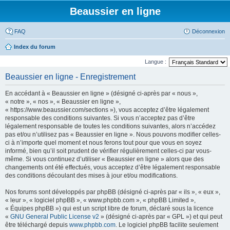
Beaussier en ligne
FAQ
Déconnexion
Index du forum
Langue :
Beaussier en ligne - Enregistrement
En accédant à « Beaussier en ligne » (désigné ci-après par « nous »,
« notre », « nos », « Beaussier en ligne »,
« https://www.beaussier.com/sections »), vous acceptez d’être légalement
responsable des conditions suivantes. Si vous n’acceptez pas d’être
légalement responsable de toutes les conditions suivantes, alors n’accédez
pas et/ou n’utilisez pas « Beaussier en ligne ». Nous pouvons modifier celles-
ci à n’importe quel moment et nous ferons tout pour que vous en soyez
informé, bien qu’il soit prudent de vérifier régulièrement celles-ci par vous-
même. Si vous continuez d’utiliser « Beaussier en ligne » alors que des
changements ont été effectués, vous acceptez d’être légalement responsable
des conditions découlant des mises à jour et/ou modifications.
Nos forums sont développés par phpBB (désigné ci-après par « ils », « eux »,
« leur », « logiciel phpBB », « www.phpbb.com », « phpBB Limited »,
« Équipes phpBB ») qui est un script libre de forum, déclaré sous la licence
«
GNU General Public License v2
» (désigné ci-après par « GPL ») et qui peut
être téléchargé depuis
www.phpbb.com
. Le logiciel phpBB facilite seulement