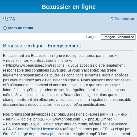
Beaussier en ligne
FAQ
Déconnexion
Index du forum
Langue :
Beaussier en ligne - Enregistrement
En accédant à « Beaussier en ligne » (désigné ci-après par « nous »,
« notre », « nos », « Beaussier en ligne »,
« https://www.beaussier.com/sections »), vous acceptez d’être légalement
responsable des conditions suivantes. Si vous n’acceptez pas d’être
légalement responsable de toutes les conditions suivantes, alors n’accédez
pas et/ou n’utilisez pas « Beaussier en ligne ». Nous pouvons modifier celles-
ci à n’importe quel moment et nous ferons tout pour que vous en soyez
informé, bien qu’il soit prudent de vérifier régulièrement celles-ci par vous-
même. Si vous continuez d’utiliser « Beaussier en ligne » alors que des
changements ont été effectués, vous acceptez d’être légalement responsable
des conditions découlant des mises à jour et/ou modifications.
Nos forums sont développés par phpBB (désigné ci-après par « ils », « eux »,
« leur », « logiciel phpBB », « www.phpbb.com », « phpBB Limited »,
« Équipes phpBB ») qui est un script libre de forum, déclaré sous la licence
«
GNU General Public License v2
» (désigné ci-après par « GPL ») et qui peut
être téléchargé depuis
www.phpbb.com
. Le logiciel phpBB facilite seulement