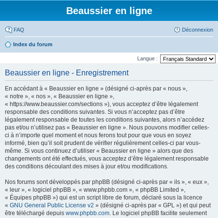
Beaussier en ligne
FAQ
Déconnexion
Index du forum
Langue :
Beaussier en ligne - Enregistrement
En accédant à « Beaussier en ligne » (désigné ci-après par « nous »,
« notre », « nos », « Beaussier en ligne »,
« https://www.beaussier.com/sections »), vous acceptez d’être légalement
responsable des conditions suivantes. Si vous n’acceptez pas d’être
légalement responsable de toutes les conditions suivantes, alors n’accédez
pas et/ou n’utilisez pas « Beaussier en ligne ». Nous pouvons modifier celles-
ci à n’importe quel moment et nous ferons tout pour que vous en soyez
informé, bien qu’il soit prudent de vérifier régulièrement celles-ci par vous-
même. Si vous continuez d’utiliser « Beaussier en ligne » alors que des
changements ont été effectués, vous acceptez d’être légalement responsable
des conditions découlant des mises à jour et/ou modifications.
Nos forums sont développés par phpBB (désigné ci-après par « ils », « eux »,
« leur », « logiciel phpBB », « www.phpbb.com », « phpBB Limited »,
« Équipes phpBB ») qui est un script libre de forum, déclaré sous la licence
«
GNU General Public License v2
» (désigné ci-après par « GPL ») et qui peut
être téléchargé depuis
www.phpbb.com
. Le logiciel phpBB facilite seulement