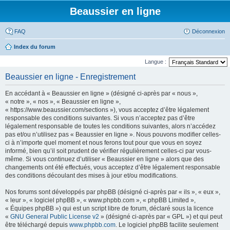
Beaussier en ligne
FAQ
Déconnexion
Index du forum
Langue :
Beaussier en ligne - Enregistrement
En accédant à « Beaussier en ligne » (désigné ci-après par « nous »,
« notre », « nos », « Beaussier en ligne »,
« https://www.beaussier.com/sections »), vous acceptez d’être légalement
responsable des conditions suivantes. Si vous n’acceptez pas d’être
légalement responsable de toutes les conditions suivantes, alors n’accédez
pas et/ou n’utilisez pas « Beaussier en ligne ». Nous pouvons modifier celles-
ci à n’importe quel moment et nous ferons tout pour que vous en soyez
informé, bien qu’il soit prudent de vérifier régulièrement celles-ci par vous-
même. Si vous continuez d’utiliser « Beaussier en ligne » alors que des
changements ont été effectués, vous acceptez d’être légalement responsable
des conditions découlant des mises à jour et/ou modifications.
Nos forums sont développés par phpBB (désigné ci-après par « ils », « eux »,
« leur », « logiciel phpBB », « www.phpbb.com », « phpBB Limited »,
« Équipes phpBB ») qui est un script libre de forum, déclaré sous la licence
«
GNU General Public License v2
» (désigné ci-après par « GPL ») et qui peut
être téléchargé depuis
www.phpbb.com
. Le logiciel phpBB facilite seulement