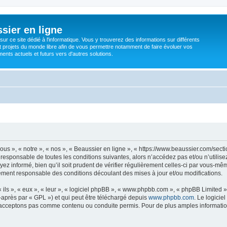
sier en ligne
ur ce site dédié à l'informatique. Vous y trouverez des informations sur différents
t projets du monde libre afin de vous permettre notamment de faire évoluer vos
nts actuels et futurs vers d'autres solutions.
ous », « notre », « nos », « Beaussier en ligne », « https://www.beaussier.com/sec
responsable de toutes les conditions suivantes, alors n’accédez pas et/ou n’utilis
z informé, bien qu’il soit prudent de vérifier régulièrement celles-ci par vous-mêm
ement responsable des conditions découlant des mises à jour et/ou modifications.
ls », « eux », « leur », « logiciel phpBB », « www.phpbb.com », « phpBB Limited »,
-après par « GPL ») et qui peut être téléchargé depuis
www.phpbb.com
. Le logicie
acceptons pas comme contenu ou conduite permis. Pour de plus amples informations