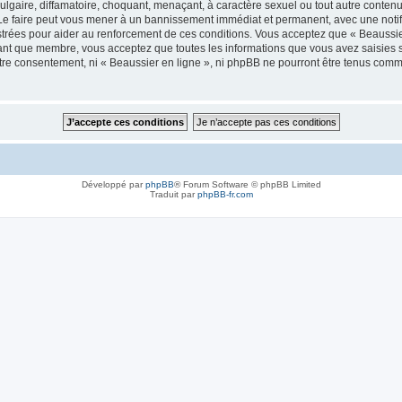
lgaire, diffamatoire, choquant, menaçant, à caractère sexuel ou tout autre contenu 
 Le faire peut vous mener à un bannissement immédiat et permanent, avec une notifi
trées pour aider au renforcement de ces conditions. Vous acceptez que « Beaussier
tant que membre, vous acceptez que toutes les informations que vous avez saisies
votre consentement, ni « Beaussier en ligne », ni phpBB ne pourront être tenus com
Développé par
phpBB
® Forum Software © phpBB Limited
Traduit par
phpBB-fr.com