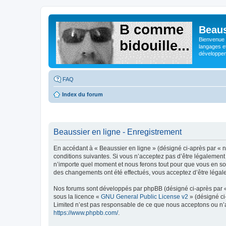
Beaus
Bienvenue s
langages e
développeme
FAQ
Index du forum
Beaussier en ligne - Enregistrement
En accédant à « Beaussier en ligne » (désigné ci-après par « n
conditions suivantes. Si vous n’acceptez pas d’être légalement 
n’importe quel moment et nous ferons tout pour que vous en soye
des changements ont été effectués, vous acceptez d’être légal
Nos forums sont développés par phpBB (désigné ci-après par « i
sous la licence «
GNU General Public License v2
» (désigné ci
Limited n’est pas responsable de ce que nous acceptons ou n’
https://www.phpbb.com/
.