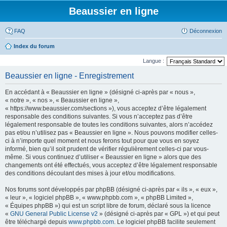
Beaussier en ligne
FAQ
Déconnexion
Index du forum
Langue :
Beaussier en ligne - Enregistrement
En accédant à « Beaussier en ligne » (désigné ci-après par « nous »,
« notre », « nos », « Beaussier en ligne »,
« https://www.beaussier.com/sections »), vous acceptez d’être légalement
responsable des conditions suivantes. Si vous n’acceptez pas d’être
légalement responsable de toutes les conditions suivantes, alors n’accédez
pas et/ou n’utilisez pas « Beaussier en ligne ». Nous pouvons modifier celles-
ci à n’importe quel moment et nous ferons tout pour que vous en soyez
informé, bien qu’il soit prudent de vérifier régulièrement celles-ci par vous-
même. Si vous continuez d’utiliser « Beaussier en ligne » alors que des
changements ont été effectués, vous acceptez d’être légalement responsable
des conditions découlant des mises à jour et/ou modifications.
Nos forums sont développés par phpBB (désigné ci-après par « ils », « eux »,
« leur », « logiciel phpBB », « www.phpbb.com », « phpBB Limited »,
« Équipes phpBB ») qui est un script libre de forum, déclaré sous la licence
«
GNU General Public License v2
» (désigné ci-après par « GPL ») et qui peut
être téléchargé depuis
www.phpbb.com
. Le logiciel phpBB facilite seulement