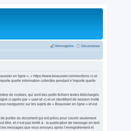
M’enregistrer
Déconnexion
eaussier en ligne », « https://www.beaussier.com/sections ») et
importe quelle information collectée pendant n’importe quelle
bre de cookies, qui sont des petits fichiers textes téléchargés
gné ci-après par « user-id ») et un identifiant de session invité
ous naviguerez sur les sujets de « Beaussier en ligne » et est
s de portée du document qui est prévu pour couvrir seulement
être, et n’est pas limité à : la publication de message en tant
) et les messages que vous envoyez après l’enregistrement et