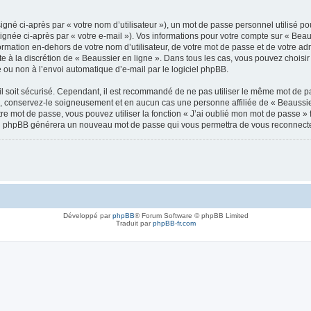
gné ci-après par « votre nom d’utilisateur »), un mot de passe personnel utilisé po
gnée ci-après par « votre e-mail »). Vos informations pour votre compte sur « Beaus
mation en-dehors de votre nom d’utilisateur, de votre mot de passe et de votre adr
te à la discrétion de « Beaussier en ligne ». Dans tous les cas, vous pouvez choisi
 ou non à l’envoi automatique d’e-mail par le logiciel phpBB.
l soit sécurisé. Cependant, il est recommandé de ne pas utiliser le même mot de pas
», conservez-le soigneusement et en aucun cas une personne affiliée de « Beaussie
re mot de passe, vous pouvez utiliser la fonction « J’ai oublié mon mot de passe 
giciel phpBB générera un nouveau mot de passe qui vous permettra de vous reconnecte
Développé par
phpBB
® Forum Software © phpBB Limited
Traduit par
phpBB-fr.com