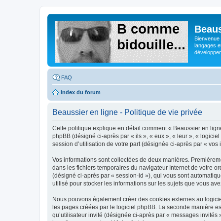
Beaus
Bienvenue s
langages e
développeme
FAQ
Index du forum
Beaussier en ligne - Politique de vie privée
Cette politique explique en détail comment « Beaussier en ligne 
phpBB (désigné ci-après par « ils », « eux », « leur », « logic
session d’utilisation de votre part (désignée ci-après par « vos 
Vos informations sont collectées de deux manières. Premièrement
dans les fichiers temporaires du navigateur Internet de votre ord
(désigné ci-après par « session-id »), qui vous sont automatiqu
utilisé pour stocker les informations sur les sujets que vous ave
Nous pouvons également créer des cookies externes au logiciel
les pages créées par le logiciel phpBB. La seconde manière est 
qu’utilisateur invité (désignée ci-après par « messages invités