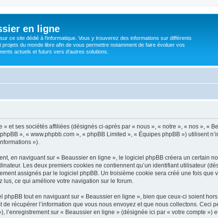
sier en ligne
ur ce site dédié à l'informatique. Vous y trouverez des informations sur différents
t projets du monde libre afin de vous permettre notamment de faire évoluer vos
nts actuels et futurs vers d'autres solutions.
» et ses sociétés affiliées (désignés ci-après par « nous », « notre », « nos », « B
iel phpBB », « www.phpbb.com », « phpBB Limited », « Équipes phpBB ») utilisent n’
informations »).
, en naviguant sur « Beaussier en ligne », le logiciel phpBB créera un certain nom
inateur. Les deux premiers cookies ne contiennent qu’un identifiant utilisateur (dési
ement assignés par le logiciel phpBB. Un troisième cookie sera créé une fois que v
z lus, ce qui améliore votre navigation sur le forum.
 phpBB tout en naviguant sur « Beaussier en ligne », bien que ceux-ci soient hor
de récupérer l’information que vous nous envoyez et que nous collectons. Ceci peut 
 »), l’enregistrement sur « Beaussier en ligne » (désignée ici par « votre compte »