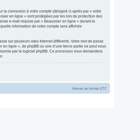
ur la connexion à votre compte (désigné ci-après par « votre
sier en ligne » sont protégées par les lois de protection des
esse e-mail requise par « Beaussier en ligne » durant la
r quelle information de votre compte sera affichée
se sur plusieurs sites Internet différents. Votre mot de passe
r en ligne », de phpBB ou une d’une tierce partie ne peut vous
» fournie par le logiciel phpBB. Ce processus vous demandera
r.
Heures au format
UTC