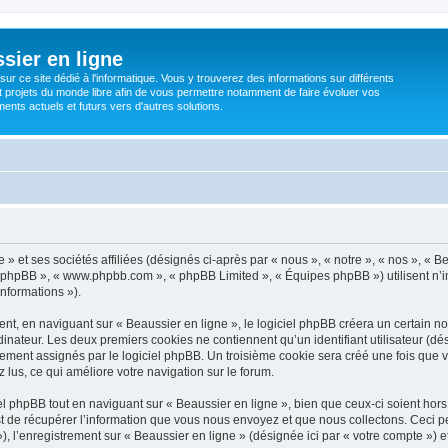
sier en ligne
ur ce site dédié à l'informatique. Vous y trouverez des informations sur différents
t projets du monde libre afin de vous permettre notamment de faire évoluer vos
nts actuels et futurs vers d'autres solutions.
» et ses sociétés affiliées (désignés ci-après par « nous », « notre », « nos », « B
iel phpBB », « www.phpbb.com », « phpBB Limited », « Équipes phpBB ») utilisent n’
informations »).
, en naviguant sur « Beaussier en ligne », le logiciel phpBB créera un certain nom
inateur. Les deux premiers cookies ne contiennent qu’un identifiant utilisateur (dési
ement assignés par le logiciel phpBB. Un troisième cookie sera créé une fois que v
z lus, ce qui améliore votre navigation sur le forum.
 phpBB tout en naviguant sur « Beaussier en ligne », bien que ceux-ci soient hor
de récupérer l’information que vous nous envoyez et que nous collectons. Ceci peut 
 »), l’enregistrement sur « Beaussier en ligne » (désignée ici par « votre compte »