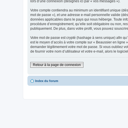
lors d’une connexion (désignés ici par « vos messages »).
Votre compte contiendra au minimum un identifiant unique (dési
mot de passe »), et une adresse e-mail personnelle valide (dési
données applicables dans le pays qui nous héberge. Toute infor
procédure d’enregistrement, qu’elle soit obligatoire ou non, res
publiquement. De plus, dans votre profil, vous pouvez souscrire
Votre mot de passe est crypté (hashage à sens unique) afin qu’i
est le moyen d’accès à votre compte sur « Beaussier en ligne 
demander légitimement votre mot de passe. Si vous oubliez vot
de fournir votre nom d’utilisateur et votre e-mail, alors le lo
Retour à la page de connexion
Index du forum