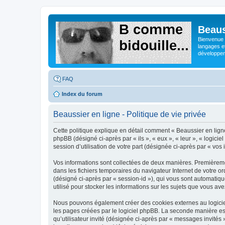
Beaus
Bienvenue s
langages e
développeme
FAQ
Index du forum
Beaussier en ligne - Politique de vie privée
Cette politique explique en détail comment « Beaussier en ligne 
phpBB (désigné ci-après par « ils », « eux », « leur », « logic
session d’utilisation de votre part (désignée ci-après par « vos 
Vos informations sont collectées de deux manières. Premièrement
dans les fichiers temporaires du navigateur Internet de votre ord
(désigné ci-après par « session-id »), qui vous sont automatiqu
utilisé pour stocker les informations sur les sujets que vous ave
Nous pouvons également créer des cookies externes au logiciel
les pages créées par le logiciel phpBB. La seconde manière est 
qu’utilisateur invité (désignée ci-après par « messages invités