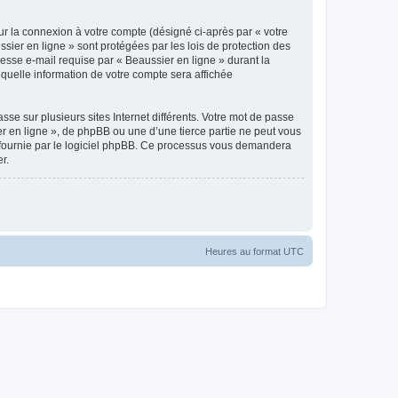
ur la connexion à votre compte (désigné ci-après par « votre
sier en ligne » sont protégées par les lois de protection des
esse e-mail requise par « Beaussier en ligne » durant la
r quelle information de votre compte sera affichée
se sur plusieurs sites Internet différents. Votre mot de passe
r en ligne », de phpBB ou une d’une tierce partie ne peut vous
» fournie par le logiciel phpBB. Ce processus vous demandera
r.
Heures au format
UTC