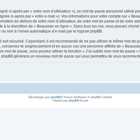
gné ci-après par « votre nom d’utilisateur »), un mot de passe personnel utilisé po
gnée ci-après par « votre e-mail »). Vos informations pour votre compte sur « Beaus
mation en-dehors de votre nom d’utilisateur, de votre mot de passe et de votre adr
te à la discrétion de « Beaussier en ligne ». Dans tous les cas, vous pouvez choisi
 ou non à l’envoi automatique d’e-mail par le logiciel phpBB.
l soit sécurisé. Cependant, il est recommandé de ne pas utiliser le même mot de pas
», conservez-le soigneusement et en aucun cas une personne affiliée de « Beaussie
re mot de passe, vous pouvez utiliser la fonction « J’ai oublié mon mot de passe 
giciel phpBB générera un nouveau mot de passe qui vous permettra de vous reconnecte
Développé par
phpBB
® Forum Software © phpBB Limited
Traduit par
phpBB-fr.com