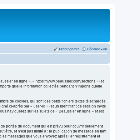
M’enregistrer
Déconnexion
eaussier en ligne », « https://www.beaussier.com/sections ») et
importe quelle information collectée pendant n’importe quelle
bre de cookies, qui sont des petits fichiers textes téléchargés
gné ci-après par « user-id ») et un identifiant de session invité
ous naviguerez sur les sujets de « Beaussier en ligne » et est
s de portée du document qui est prévu pour couvrir seulement
être, et n’est pas limité à : la publication de message en tant
) et les messages que vous envoyez après l’enregistrement et