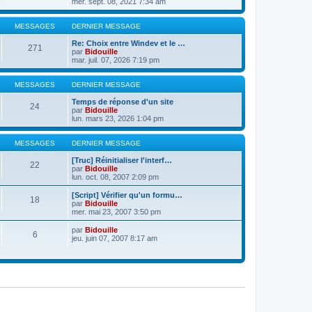
mer. sept. 08, 2021 7:34 am
MESSAGES
DERNIER MESSAGE
Re: Choix entre Windev et le …
271
par
Bidouille
mar. juil. 07, 2026 7:19 pm
MESSAGES
DERNIER MESSAGE
Temps de réponse d'un site
24
par
Bidouille
lun. mars 23, 2026 1:04 pm
MESSAGES
DERNIER MESSAGE
[Truc] Réinitialiser l'interf…
22
par
Bidouille
lun. oct. 08, 2007 2:09 pm
[Script] Vérifier qu'un formu…
18
par
Bidouille
mer. mai 23, 2007 3:50 pm
par
Bidouille
6
jeu. juin 07, 2007 8:17 am