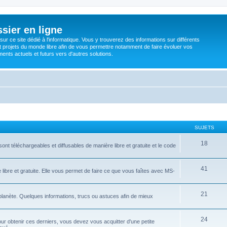
sier en ligne
ur ce site dédié à l'informatique. Vous y trouverez des informations sur différents
t projets du monde libre afin de vous permettre notamment de faire évoluer vos
nts actuels et futurs vers d'autres solutions.
SUJETS
18
ont téléchargeables et diffusables de manière libre et gratuite et le code
41
libre et gratuite. Elle vous permet de faire ce que vous faîtes avec MS-
21
 planète. Quelques informations, trucs ou astuces afin de mieux
24
ur obtenir ces derniers, vous devez vous acquitter d'une petite