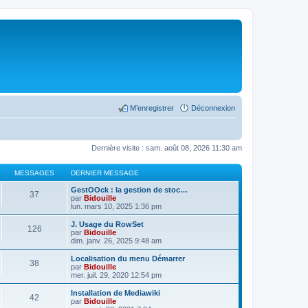
M’enregistrer
Déconnexion
Dernière visite : sam. août 08, 2026 11:30 am
MESSAGES
DERNIER MESSAGE
GestOOck : la gestion de stoc…
37
par
Bidouille
lun. mars 10, 2025 1:36 pm
J. Usage du RowSet
126
par
Bidouille
dim. janv. 26, 2025 9:48 am
Localisation du menu Démarrer
38
par
Bidouille
mer. juil. 29, 2020 12:54 pm
Installation de Mediawiki
42
par
Bidouille