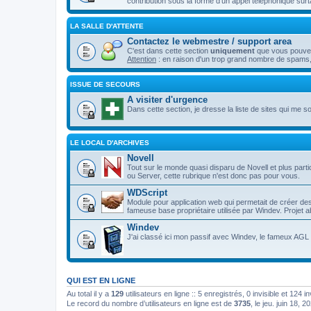
contribution sous la forme d'un appel téléphonique surt
LA SALLE D'ATTENTE
Contactez le webmestre / support area
C'est dans cette section
uniquement
que vous pouvez 
Attention
: en raison d'un trop grand nombre de spams,
ISSUE DE SECOURS
A visiter d'urgence
Dans cette section, je dresse la liste de sites qui me son
LE LOCAL D'ARCHIVES
Novell
Tout sur le monde quasi disparu de Novell et plus p
ou Server, cette rubrique n'est donc pas pour vous.
WDScript
Module pour application web qui permetait de créer d
fameuse base propriétaire utilisée par Windev. Projet
Windev
J'ai classé ici mon passif avec Windev, le fameux AGL d
QUI EST EN LIGNE
Au total il y a
129
utilisateurs en ligne :: 5 enregistrés, 0 invisible et 124 
Le record du nombre d’utilisateurs en ligne est de
3735
, le jeu. juin 18, 