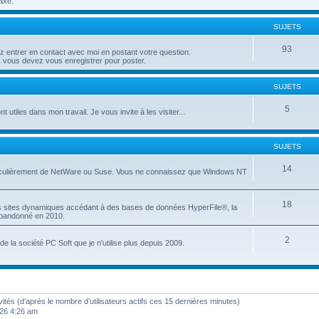
axé.
SUJETS
93
entrer en contact avec moi en postant votre question.
 vous devez vous enregistrer pour poster.
SUJETS
5
t utiles dans mon travail. Je vous invite à les visiter...
SUJETS
14
articulièrement de NetWare ou Suse. Vous ne connaissez que Windows NT
18
es sites dynamiques accédant à des bases de données HyperFile®, la
 abandonné en 2010.
2
e la société PC Soft que je n'utilise plus depuis 2009.
invités (d’après le nombre d’utilisateurs actifs ces 15 dernières minutes)
2026 4:26 am