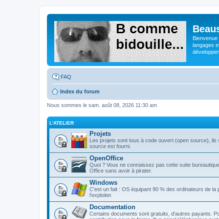
Beaus
Bienvenue s
langages e
développeme
FAQ
Index du forum
Nous sommes le sam. août 08, 2026 11:30 am
L'ATELIER
Projets
Les projets sont tous à code ouvert (open source), ils s
source est fourni.
OpenOffice
Quoi ? Vous ne connaissez pas cette suite bureautique 
Office sans avoir à pirater.
Windows
C'est un fait : OS équipant 90 % des ordinateurs de la
l'exploiter.
Documentation
Certains documents sont gratuits, d'autres payants. Po